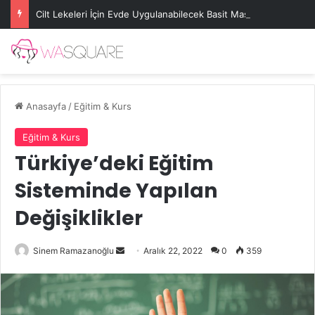
Cilt Lekeleri İçin Evde Uygulanabilecek Basit Maskeler
Anasayfa
/
Eğitim & Kurs
Eğitim & Kurs
Türkiye’deki Eğitim
Sisteminde Yapılan
Değişiklikler
Bir
Sinem Ramazanoğlu
Aralık 22, 2022
0
359
e-
posta
göndermek