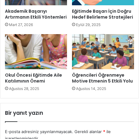
Akademik Başarıyı
Eğitimde Başarı İçin Doğru
Artırmanın Etkili Yöntemleri
Hedef Belirleme Stratejileri
Mart 27, 2026
Eylül 29, 2025
Türkiye’deki Eğitim Sisteminde Yapılan Değişiklikler
Eğitim sisteminin Yaşadığı
Okul Öncesi Eğitimde Aile
Öğrencileri Öğrenmeye
Katılımının Önemi
Motive Etmenin 5 Etkili Yolu
Değişimler
Ağustos 28, 2025
Ağustos 14, 2025
Türkiye’de Eğitimde Meydana Gelen Değişiklikler
Liseler 4 yıla çıkarıldı.
Bir yanıt yazın
Katsayı 2009 yılında kaldırılmıştır.
ÖSS kaldırılmış ve iki aşamalı bir sınav getirilmiştir.
E-posta adresiniz yayınlanmayacak.
Gerekli alanlar
*
ile
işaretlenmişlerdir