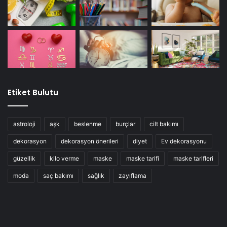
Etiket Bulutu
astroloji
aşk
beslenme
burçlar
cilt bakımı
dekorasyon
dekorasyon önerileri
diyet
Ev dekorasyonu
güzellik
kilo verme
maske
maske tarifi
maske tarifleri
moda
saç bakımı
sağlık
zayıflama