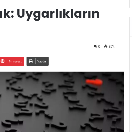
uk: Uygarlıkların
0
374
Pinterest
Yazdır