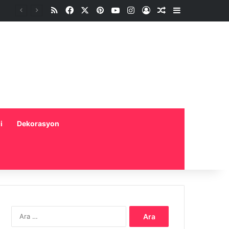
RSS
Facebook
X
Pinterest
YouTube
Instagram
Oturum aç
Rastgele Makale
Kenar Bölme
i
Dekorasyon
Arama: