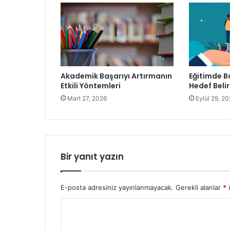
Akademik Başarıyı Artırmanın
Eğitimde B
Etkili Yöntemleri
Hedef Belir
Mart 27, 2026
Eylül 29, 2
Bir yanıt yazın
E-posta adresiniz yayınlanmayacak.
Gerekli alanlar
*
i
Y
o