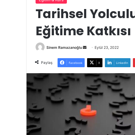
Tarihsel Yolcul
Eğitime Katkısı
Bir
Sinem Ramazanoğlu
Eylül 23, 2022
e-
posta
Paylaş
Facebook
X
LinkedIn
göndermek