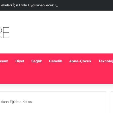
 Lekeleri İçin Evde Uygulanabilecek Basit Maskeler
aşam
Diyet
Sağlık
Gebelik
Anne-Çocuk
Teknoloj
kların Eğitime Katkısı