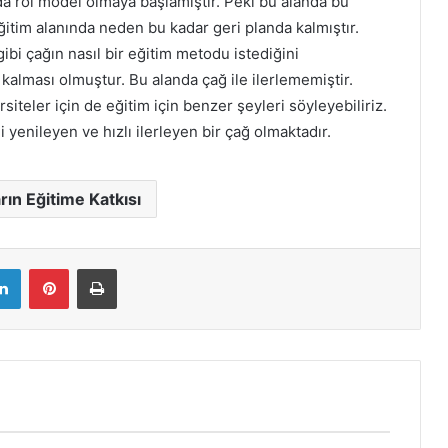
da rol model olmaya başlamıştır. Peki bu alanda bu
itim alanında neden bu kadar geri planda kalmıştır.
ibi çağın nasıl bir eğitim metodu istediğini
alması olmuştur. Bu alanda çağ ile ilerlememiştir.
siteler için de eğitim için benzer şeyleri söyleyebiliriz.
 yenileyen ve hızlı ilerleyen bir çağ olmaktadır.
rın Eğitime Katkısı
LinkedIn
Pinterest
Yazdır