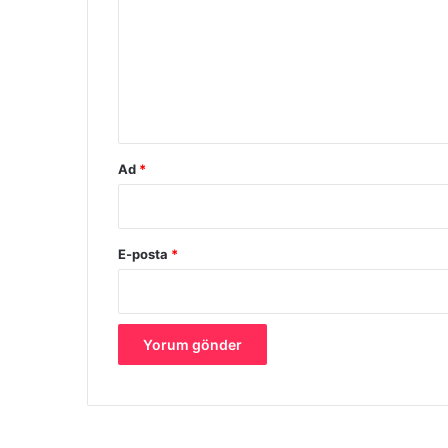
r
u
m
*
Ad
*
E-posta
*