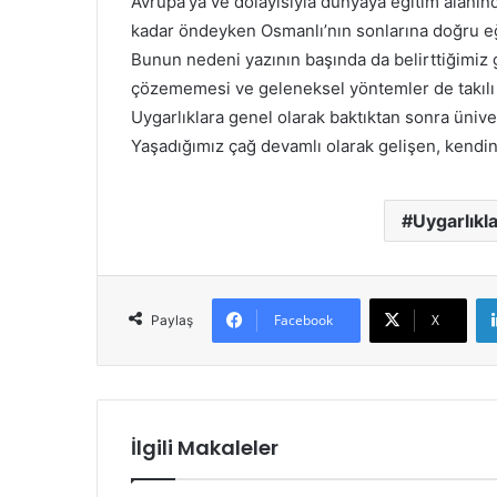
Avrupa’ya ve dolayısıyla dünyaya eğitim alanın
kadar öndeyken Osmanlı’nın sonlarına doğru eğ
Bunun nedeni yazının başında da belirttiğimiz g
çözememesi ve geleneksel yöntemler de takılı k
Uygarlıklara genel olarak baktıktan sonra üniver
Yaşadığımız çağ devamlı olarak gelişen, kendini
Uygarlıkla
Facebook
X
Paylaş
İlgili Makaleler