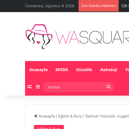
Cumartesi, Ağustos 8 2026
Son Dakika Haberleri
Cilt
Anasayfa
MODA
Güzellik
Astroloji
Y
Rastgele Makale
Kenar Bölmesi
Arama
Anasayfa
/
Eğitim & Kurs
/
Tarihsel Yolculuk: Uygarlı
Eğitim & Kurs