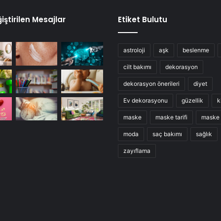
iştirilen Mesajlar
Etiket Bulutu
astroloji
aşk
beslenme
cilt bakımı
dekorasyon
dekorasyon önerileri
diyet
Ev dekorasyonu
güzellik
k
maske
maske tarifi
maske t
moda
saç bakımı
sağlık
zayıflama