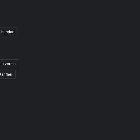
burçlar
ilo verme
arifleri