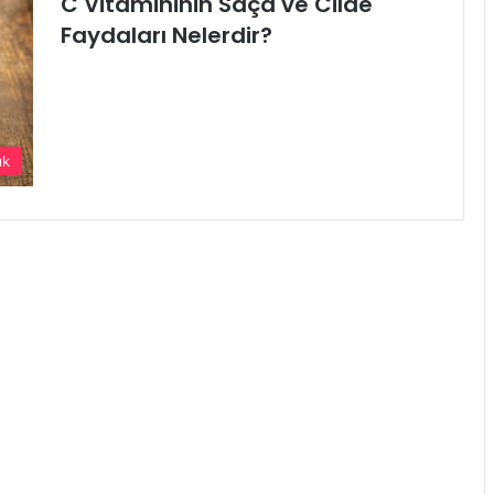
C Vitamininin Saça ve Cilde
Faydaları Nelerdir?
ık