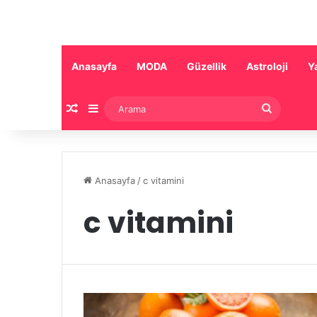
Anasayfa
MODA
Güzellik
Astroloji
Y
Rastgele Makale
Kenar Bölmesi
Arama
Anasayfa
/
c vitamini
c vitamini