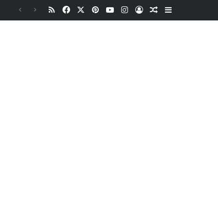
RSS
Facebook
X
Pinterest
YouTube
Instagram
Oturum aç
Rastgele Makale
Kenar Bölme