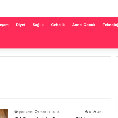
aşam
Diyet
Sağlık
Gebelik
Anne-Çocuk
Teknoloj
ipek köse
Ocak 11, 2019
0
451