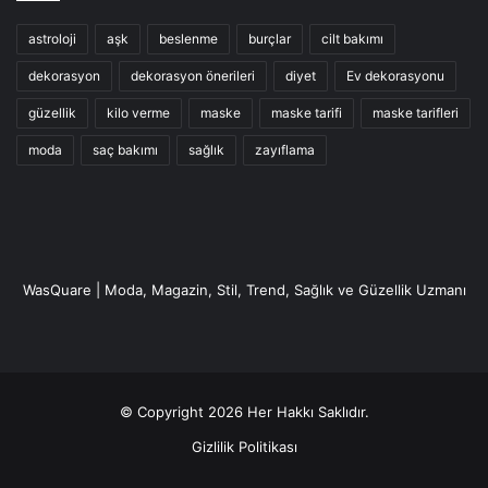
astroloji
aşk
beslenme
burçlar
cilt bakımı
dekorasyon
dekorasyon önerileri
diyet
Ev dekorasyonu
güzellik
kilo verme
maske
maske tarifi
maske tarifleri
moda
saç bakımı
sağlık
zayıflama
WasQuare | Moda, Magazin, Stil, Trend, Sağlık ve Güzellik Uzmanı
© Copyright 2026 Her Hakkı Saklıdır.
Gizlilik Politikası