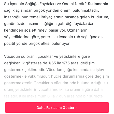
Su İçmenin Sağlığa Faydaları ve Önemi Nedir?
Su içmenin
sağlık açısından birçok yönden önemi bulunmaktadır.
İnsanoğlunun temel ihtiyaçlarının başında gelen bu durum,
günümüzde insanın sağlığına getirdiği faydalardan
kendinden söz ettirmeyi başarıyor. Uzmanların
söylediklerine göre, yeterli su içmenin ruh sağlığına da
pozitif yönde birçok etkisi bulunuyor.
Vücudun su oranı, çocuklar ve yetişkinlere göre
değişkenlik gösterse de %65 ila %75 arası değişim
göstermek şeklindedir. Vücudun çoğu kısmında su işlev
göstermekle yükümlüdür; hücre durumlarına göre değişim
göstermektedir. Çocukların vücutlarında bulundurduğu su
oranı, yetişkinlerin vücutlarındaki su oranına göre daha
fazladır. Kişi maksimum 6 ila 7 gün arasında bir süreçte
susuz kalabilir ve bu durumun ardından hayatla bağlantısı
Daha Fazlasını Göster
kesilir. Bu durumun alakalı olduğu mesele ise, vücudun sıvı