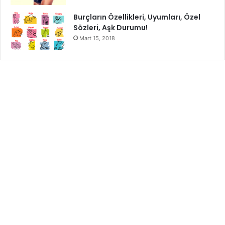
patlaması olarak denilebilir; yani yeterli su
Burçların Özellikleri, Uyumları, Özel
tüketiminde, fiziksel açıdan da oldukça güç
Sözleri, Aşk Durumu!
toplayabilirsiniz.
Mart 15, 2018
Su içmek,
ruh sağlığınızı da olumlu yönde
etkiliyor.
Bilimsel araştırmalara göre, ruhsal hastalıklara,
gerginlik, stres ve depresyon başlangıcına su içmenin
bire bir olduğu bilinmektedir. Bu durumları en az
seviyeye indirebilmek için, gün içerisinde düzenli
olarak su tüketmeniz kafidir.
Gün içerisinde az bir şekilde tükettiğiniz su size,
cildinizde leke, sivilce, kötü görünüm, sağlıksız
organlar, ruhen huzursuzluk, baş ağrısı olarak geri
dönebilir. Cilt bakımına dikkat eden insanlar günde en
az, 2 ila 3 litre su içmeye özen gösteriyorlar.
Yukarıda görmüş olduğunuz gibi
su içmenin sağlığımıza
kattığı birçok fayda
bulunuyor. Bu faydaları bilmesek bile,