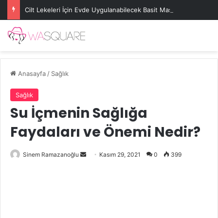
Cilt Lekeleri İçin Evde Uygulanabilecek Basit Maskeler
Anasayfa
/
Sağlık
Sağlık
Su İçmenin Sağlığa
Faydaları ve Önemi Nedir?
Bir
Sinem Ramazanoğlu
Kasım 29, 2021
0
399
e-
posta
göndermek