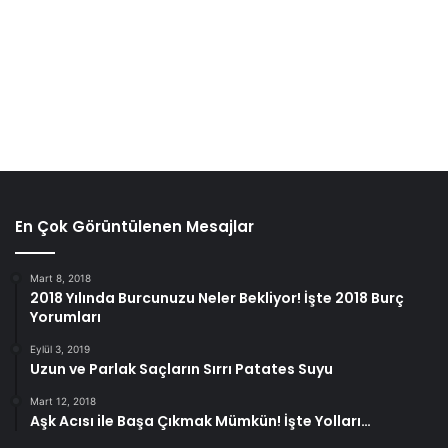
gündelik su ihtiyacımıza dikkat etmemiz gerekiyor; çünkü
su yaşamımızın temel kaynağıdır. Tükettiğimiz su gün
içerisinde her açıdan bizi etkiler; bu durumsa
gerekli su
tüketmenin
ne kadar önemli bir mesele olduğunu gösterir.
su
su içmenin faydaları
En Çok Görüntülenen Mesajlar
Mart 8, 2018
2018 Yılında Burcunuzu Neler Bekliyor! İşte 2018 Burç
Yorumları
Eylül 3, 2019
Uzun ve Parlak Saçların Sırrı Patates Suyu
Mart 12, 2018
Aşk Acısı ile Başa Çıkmak Mümkün! İşte Yolları…