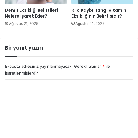
uzmanların söylediklerinden yola çıkılarak su içmenin
sağlığa faydalarını anlatırken, tavsiyelerimiz ve
Demir Eksikliği Belirtileri
Kilo Kaybı Hangi Vitamin
Nelere İşaret Eder?
Eksikliğinin Belirtisidir?
açıklamalarımızla bu maddelere eşlik edeceğiz.
Ağustos 21, 2025
Ağustos 11, 2025
Bir yanıt yazın
E-posta adresiniz yayınlanmayacak.
Gerekli alanlar
*
ile
işaretlenmişlerdir
Y
o
r
u
Su İçmenin Sağlığa Faydaları ve Önemi Nedir
m
*
Su İçmenin İnsan Sağlığına