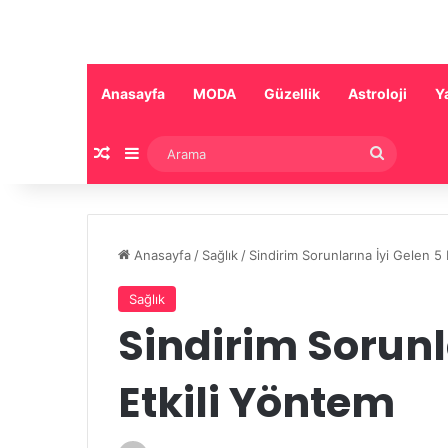
Anasayfa
MODA
Güzellik
Astroloji
Y
Rastgele Makale
Kenar Bölmesi
Arama
Anasayfa
/
Sağlık
/
Sindirim Sorunlarına İyi Gelen 5
Sağlık
Sindirim Sorunl
Etkili Yöntem