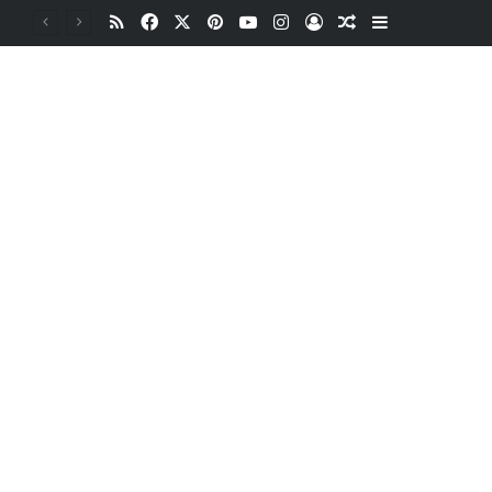
RSS
Facebook
X
Pinterest
YouTube
Instagram
Oturum aç
Rastgele Makale
Kenar Bölme