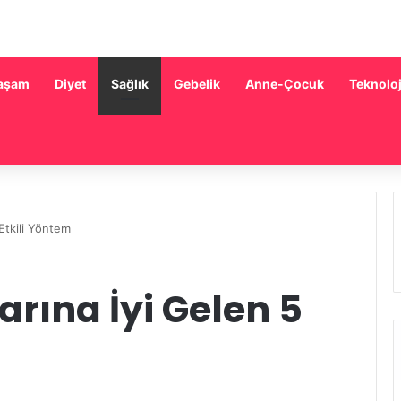
aşam
Diyet
Sağlık
Gebelik
Anne-Çocuk
Teknoloj
 Etkili Yöntem
arına İyi Gelen 5