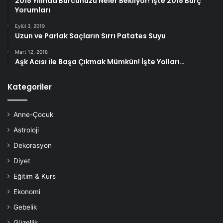
2018 Yılında Burcunuzu Neler Bekliyor! İşte 2018 Burç
gelişmesi için elverişli bir atmosfer oluşturur; bu da
Yorumları
ağızdaki diş ve diş eti çizgisini etkiler. Aşırı miktarda tütün
Eylül 3, 2019
kullanımı ayrıca tehlikeli sonuçlara yol açan ağız kanserine
Uzun ve Parlak Saçların Sırrı Patates Suyu
yol açabilir.
Mart 12, 2018
Aşk Acısı ile Başa Çıkmak Mümkün! İşte Yolları…
Kategoriler
Anne-Çocuk
Astroloji
Dekorasyon
Diyet
Eğitim & Kurs
Doğal İlaçlar
Ekonomi
Gebelik
Ağzı sağlıklı tutmaya yardımcı olmak için çok sayıda doğal
Güzellik