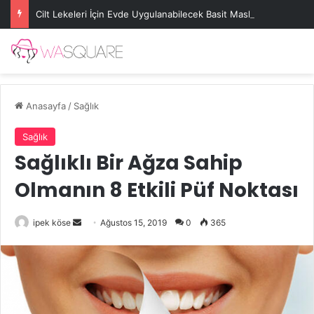
Cilt Lekeleri İçin Evde Uygulanabilecek Basit Maskeler
Anasayfa
/
Sağlık
Sağlık
Sağlıklı Bir Ağza Sahip
Olmanın 8 Etkili Püf Noktası
Bir
ipek köse
Ağustos 15, 2019
0
365
e-
posta
göndermek