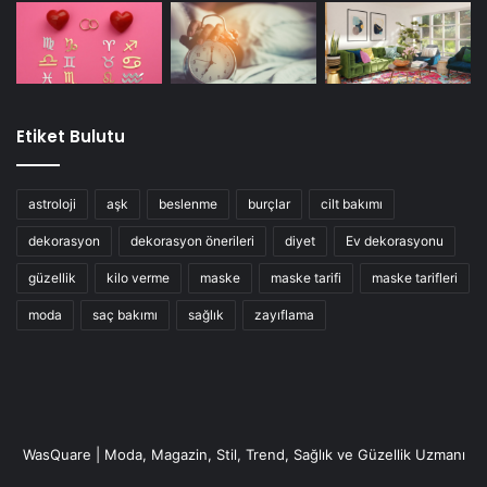
Etiket Bulutu
astroloji
aşk
beslenme
burçlar
cilt bakımı
dekorasyon
dekorasyon önerileri
diyet
Ev dekorasyonu
güzellik
kilo verme
maske
maske tarifi
maske tarifleri
moda
saç bakımı
sağlık
zayıflama
WasQuare | Moda, Magazin, Stil, Trend, Sağlık ve Güzellik Uzmanı