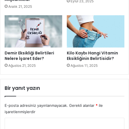
Eylül 23, 2025
Diş ipi
Aralık 21, 2025
Demir Eksikliği Belirtileri
Kilo Kaybı Hangi Vitamin
Nelere İşaret Eder?
Eksikliğinin Belirtisidir?
Ağustos 21, 2025
Ağustos 11, 2025
Bir yanıt yazın
Ağzı sağlıklı bir şekilde tutmanın başka bir etkili yolu diş ipi
kullanımıdır. Diş ipi kullanmak diş ve diş etlerinin sağlıklı
kalmasına yardımcı olur. Fırçalamanın tersine, diş ipinin
E-posta adresiniz yayınlanmayacak.
Gerekli alanlar
*
ile
işaretlenmişlerdir
doğru kullanılması, diş eti hattına zarar vermemesi
nedeniyle dik açıdan kullanılmaması önemlidir. Diş ipi
Y
eğrisi boyunca hafifçe ve dikkatlice hareket ettirerek