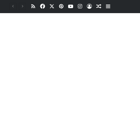
RSS
Facebook
X
Pinterest
YouTube
Instagram
Oturum aç
Rastgele Makale
Kenar Bölme