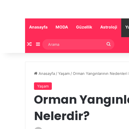
Anasayfa
MODA
Güzellik
Astroloji
Y
Rastgele Makale
Kenar Bölmesi
Arama
Anasayfa
/
Yaşam
/
Orman Yangınlarının Nedenleri 
Yaşam
Orman Yangınla
Nelerdir?