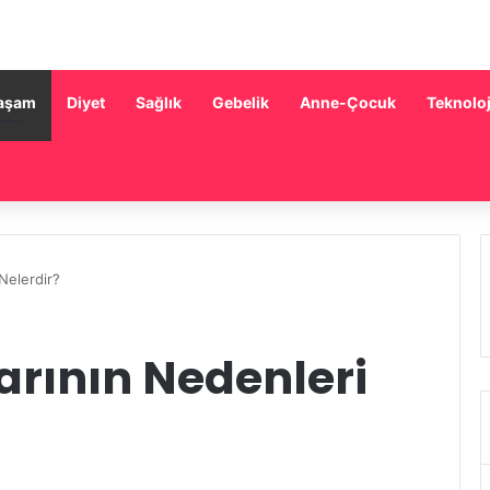
aşam
Diyet
Sağlık
Gebelik
Anne-Çocuk
Teknoloj
Nelerdir?
rının Nedenleri