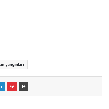
n yangınları
LinkedIn
Pinterest
Yazdır