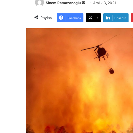
Bir
Sinem Ramazanoğlu
Aralık 3, 2021
e-
posta
Paylaş
Facebook
X
LinkedIn
göndermek