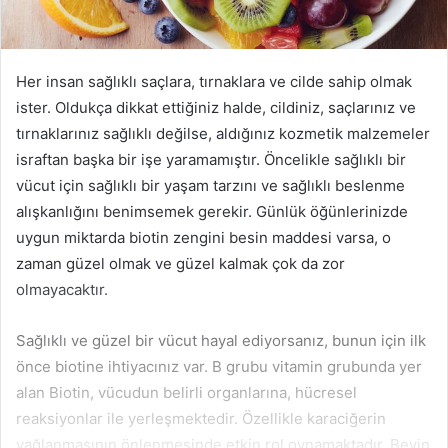
Her insan sağlıklı saçlara, tırnaklara ve cilde sahip olmak
ister. Oldukça dikkat ettiğiniz halde, cildiniz, saçlarınız ve
tırnaklarınız sağlıklı değilse, aldığınız kozmetik malzemeler
israftan başka bir işe yaramamıştır. Öncelikle sağlıklı bir
vücut için sağlıklı bir yaşam tarzını ve sağlıklı beslenme
alışkanlığını benimsemek gerekir. Günlük öğünlerinizde
uygun miktarda biotin zengini besin maddesi varsa, o
zaman güzel olmak ve güzel kalmak çok da zor
olmayacaktır.
Sağlıklı ve güzel bir vücut hayal ediyorsanız, bunun için ilk
önce biotine ihtiyacınız var. B grubu vitamin grubunda yer
alan Biotin, vücudun belirli organlarına, hücresel
reaksiyonlar ile yerleşmektedir. Özellikle karaciğerin
yağlanmasının önlenmesinde etkin rol oynamaktadır. Beyin