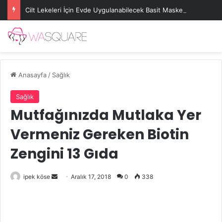
Cilt Lekeleri İçin Evde Uygulanabilecek Basit Maskeler
Anasayfa
/
Sağlık
Sağlık
Mutfağınızda Mutlaka Yer
Vermeniz Gereken Biotin
Zengini 13 Gıda
Bir
ipek köse
Aralık 17, 2018
0
338
e-
posta
göndermek