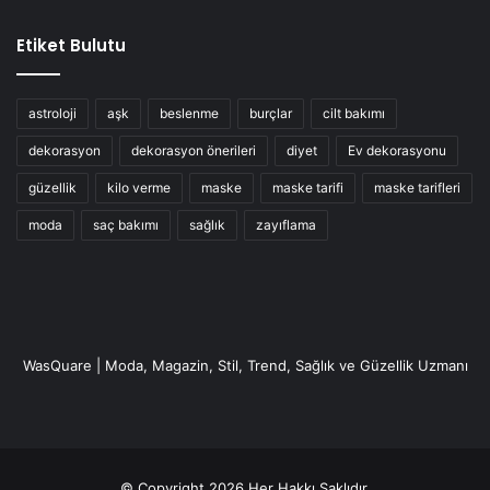
Etiket Bulutu
biotin içeren besinler
biotin nedir
biotin zengini gıdalar
astroloji
aşk
beslenme
burçlar
cilt bakımı
dekorasyon
dekorasyon önerileri
diyet
Ev dekorasyonu
güzellik
kilo verme
maske
maske tarifi
maske tarifleri
moda
saç bakımı
sağlık
zayıflama
WasQuare | Moda, Magazin, Stil, Trend, Sağlık ve Güzellik Uzmanı
© Copyright 2026 Her Hakkı Saklıdır.