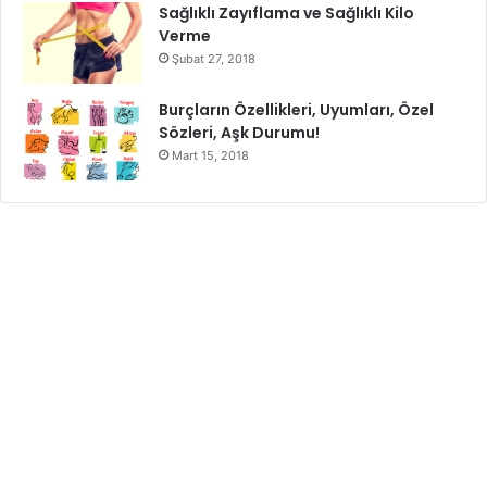
Sağlıklı Zayıflama ve Sağlıklı Kilo
Verme
Şubat 27, 2018
Burçların Özellikleri, Uyumları, Özel
Sözleri, Aşk Durumu!
Mart 15, 2018
Deniz Ürünleri
Vücudunuza daha fazla miktarda biotin yüklemek için,
günlük diyetinizde deniz ürünleri bulundurmanız gerekir.
Deniz ürünleri, insan vücudunda ihtiyaç duyulan yüksek
oranda farklı mineral için kaynaktır. Bu yüzden daha fazla
fayda sağlamak için günlük menülerinize deniz ürünlerini
de ekleyin.