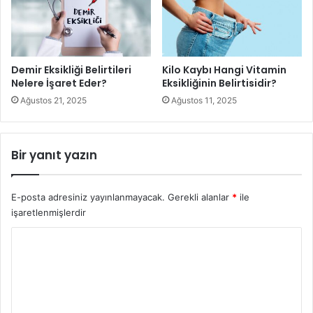
olduğunu da biliyor musunuz? Düzenli olarak günde bir
kez yumurta yerseniz, vücudunuzun biotin ihtiyacını
tamamlayarak sağlıklı saçlara kavuşursunuz. Yani,
vücudunuzda biotin yararını almak için günlük bir yumurta
Demir Eksikliği Belirtileri
Kilo Kaybı Hangi Vitamin
yemeye çalışın.
Nelere İşaret Eder?
Eksikliğinin Belirtisidir?
Ağustos 21, 2025
Ağustos 11, 2025
Bir yanıt yazın
E-posta adresiniz yayınlanmayacak.
Gerekli alanlar
*
ile
işaretlenmişlerdir
Y
o
r
u