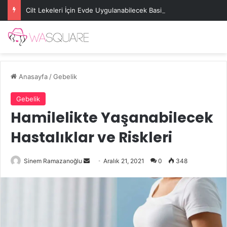
Cilt Lekeleri İçin Evde Uygulanabilecek Basit Maskeler
Anasayfa
/
Gebelik
Gebelik
Hamilelikte Yaşanabilecek
Hastalıklar ve Riskleri
Bir
Sinem Ramazanoğlu
Aralık 21, 2021
0
348
e-
posta
göndermek