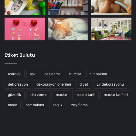
Etiket Bulutu
astroloji
aşk
beslenme
burçlar
cilt bakımı
dekorasyon
dekorasyon önerileri
diyet
Ev dekorasyonu
güzellik
kilo verme
maske
maske tarifi
maske tarifleri
moda
saç bakımı
sağlık
zayıflama