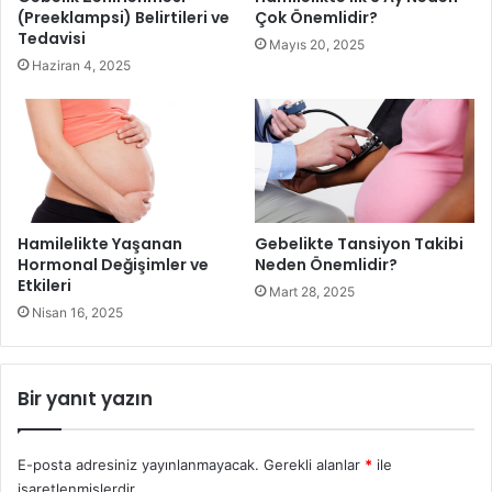
(Preeklampsi) Belirtileri ve
Çok Önemlidir?
Tedavisi
Mayıs 20, 2025
Haziran 4, 2025
Hamilelikte Yaşanan
Gebelikte Tansiyon Takibi
Hormonal Değişimler ve
Neden Önemlidir?
Etkileri
Hamilelikte Yaşanabilecek Hastalıklar ve Riskleri
Mart 28, 2025
Nisan 16, 2025
Tromboemboli Riski Taşıyan
Hamileler
Bir yanıt yazın
Hamilelikte damar tıkanıklığı
hastalığı, genetik pıhtılaşma
sorunu ile ortaya çıkabilmektedir. Gebelik öncesinde bu
E-posta adresiniz yayınlanmayacak.
Gerekli alanlar
*
ile
gibi bir hastalığa sahip olan anne adayları, mutlaka konu
işaretlenmişlerdir