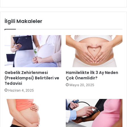
Bu nedenle de hamileliğin anlaşılması ile birlikte iyi bir
kontrolden geçmek gerekir. Anne karnındaki bebeği
etkileyecek CMV enfeksiyonu karşısında kontrol yapılır.
İlgili Makaleler
Ayrıca tiroit bezi kontrolü de anne adayları için önemli bir
kontroldür. Bu sayede bebeğin zekâ gelişimini engelleyen
bir durumun varlığı tespit edilmeye çalışır. Önceden önlem
alınma noktasında, gebeliğin ilk haftasında yapılan testler
son derece önemlidir.
Gebelik Zehirlenmesi
Hamilelikte İlk 3 Ay Neden
(Preeklampsi) Belirtileri ve
Çok Önemlidir?
Tedavisi
Mayıs 20, 2025
Haziran 4, 2025