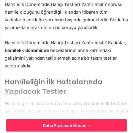
Hamilelik Döneminde Hangi Testleri Yaptırılmalı? sorusu
hamile olduğunu öğrendiği ilk andan itibaren tüm
kadınların sorduğu soruların başında gelmektedir. Bizde bu
yazımızda merak edilen bu soruyu yanıtladık.
Hamilelik Döneminde Hangi Testleri Yaptırılmalı? Kadınlar,
hamilelik döneminde
bebeklerinin anne karnındaki
gelişimini yakından takip etmek adına bir takım testler
yaptırmalıdır.
Hamileliğin İlk Haftalarında
Yapılacak Testler
Hamileliğin ilk haftalarında anne adayları
hamilelik testleri
ile önemli virüslerin olup olmadığını kontrol eder. Öncelikle
test edilen virüs CMV enfeksiyonudur. Hamileliğin ilk
Daha Fazlasını Göster
haftaları bebek ölümlerinin en fazla rastlandığı dönemdir.