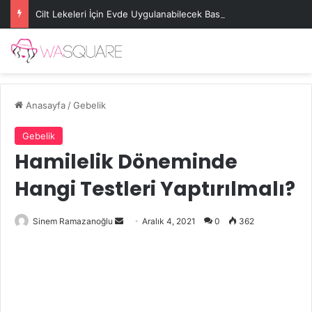
Cilt Lekeleri İçin Evde Uygulanabilecek Basit Maskeler
Anasayfa
/
Gebelik
Gebelik
Hamilelik Döneminde
Hangi Testleri Yaptırılmalı?
Bir
Sinem Ramazanoğlu
Aralık 4, 2021
0
362
e-
posta
göndermek