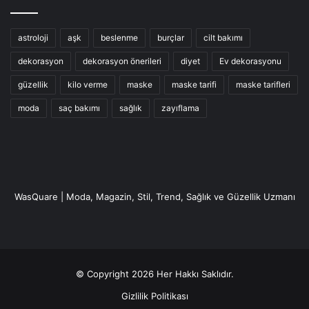
astroloji
aşk
beslenme
burçlar
cilt bakımı
dekorasyon
dekorasyon önerileri
diyet
Ev dekorasyonu
güzellik
kilo verme
maske
maske tarifi
maske tarifleri
moda
saç bakımı
sağlık
zayıflama
WasQuare | Moda, Magazin, Stil, Trend, Sağlık ve Güzellik Uzmanı
© Copyright 2026 Her Hakkı Saklıdır.
Gizlilik Politikası