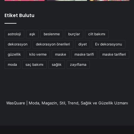
Etiket Bulutu
astroloji
aşk
beslenme
burçlar
cilt bakımı
dekorasyon
dekorasyon önerileri
diyet
Ev dekorasyonu
güzellik
kilo verme
maske
maske tarifi
maske tarifleri
moda
saç bakımı
sağlık
zayıflama
WasQuare | Moda, Magazin, Stil, Trend, Sağlık ve Güzellik Uzmanı