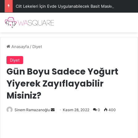
Cilt Lekeleri İçin Evde Uygulanabilecek Basit Maskeler
Anasayfa
/
Diyet
Diyet
Gün Boyu Sadece Yoğurt
Yiyerek Zayıflayabilir
Misiniz?
Bir
Sinem Ramazanoğlu
Kasım 28, 2022
0
400
e-
posta
göndermek