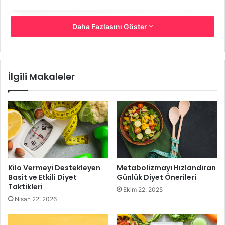
Daha Fazlasını Göster
İlgili Makaleler
Gün Boyu Sadece Yoğurt Yiyerek Zayıflayabilir Misiniz
Kilo Vermeyi Destekleyen
Metabolizmayı Hızlandıran
Kendi bedeninden şikâyet edenlerin tercihi olan yoğurt,
Basit ve Etkili Diyet
Günlük Diyet Önerileri
Taktikleri
bölgesel zayıflamada özellikle göbek eritme için ideal olan
Ekim 22, 2025
Nisan 22, 2026
favori yiyecekler arasında yer alır. İçeriğindeki yararlı
bakteriler sağlığa pek çok olumlu etkiye sahiptir. Diyet