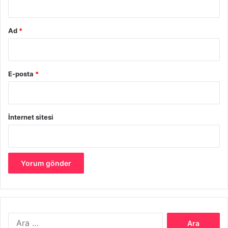
Ad
*
E-posta
*
Göz Alıcı Banyo İçin 10 Etkili Dekorasyon Fikri
İnternet sitesi
5. Şık Depolama Alanları Oluşturun
Dağınık bir banyo, en şık dekorasyonu bile gölgede
bırakabilir. Bunun önüne geçmek için estetik depolama
çözümleri geliştirin. Ahşap raflar, gizli çekmeceler, cam
kavanozlar ve dekoratif sepetlerle hem düzen sağlayabilir
hem de dekorasyona katkı sunabilirsiniz.
Arama: