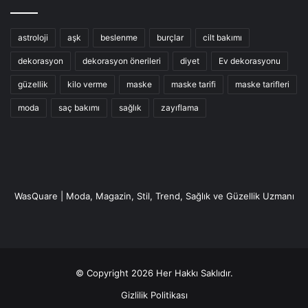
astroloji
aşk
beslenme
burçlar
cilt bakımı
dekorasyon
dekorasyon önerileri
diyet
Ev dekorasyonu
güzellik
kilo verme
maske
maske tarifi
maske tarifleri
moda
saç bakımı
sağlık
zayıflama
WasQuare | Moda, Magazin, Stil, Trend, Sağlık ve Güzellik Uzmanı
© Copyright 2026 Her Hakkı Saklıdır.
Gizlilik Politikası