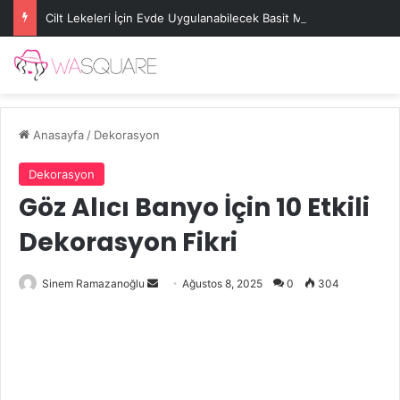
Cilt Lekeleri İçin Evde Uygulanabilecek Basit Maskeler
Anasayfa
/
Dekorasyon
Dekorasyon
Göz Alıcı Banyo İçin 10 Etkili
Dekorasyon Fikri
Bir
Sinem Ramazanoğlu
Ağustos 8, 2025
0
304
e-
posta
göndermek