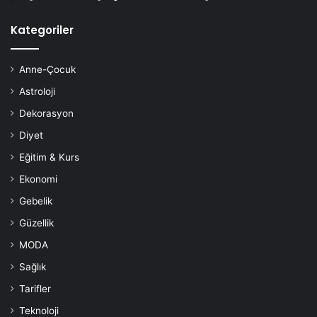
Gün sonunda, evinizin bu özel köşesi hem sizi hem de
misafirlerinizi etkileyecek kadar çarpıcı olabilir. Siz de bu
Kategoriler
önerileri uygulayarak
Göz Alıcı Banyo İçin 10 Etkili
Dekorasyon Fikri
arasında kendi favorilerinizi hayata
Anne-Çocuk
geçirebilirsiniz.
Astroloji
Dekorasyon
banyo dekorasyonu
Diyet
Eğitim & Kurs
Ekonomi
Gebelik
Güzellik
MODA
Sağlık
Tarifler
Teknoloji