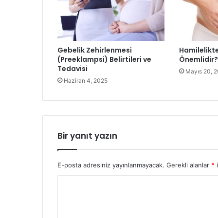
Gebelik Zehirlenmesi
Hamilelikte
(Preeklampsi) Belirtileri ve
Önemlidir?
Tedavisi
Mayıs 20, 
Haziran 4, 2025
Bir yanıt yazın
E-posta adresiniz yayınlanmayacak.
Gerekli alanlar
*
i
Y
o
r