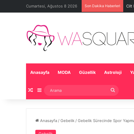
Cumartesi, Ağustos 8 2026
Son Dakika Haberleri
Cilt
Anasayfa
MODA
Güzellik
Astroloji
Y
Rastgele Makale
Kenar Bölmesi
Arama
Anasayfa
/
Gebelik
/
Gebelik Sürecinde Spor Yapma
Gebelik