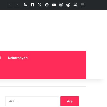
RSS
Facebook
X
Pinterest
YouTube
Instagram
Oturum aç
Rastgele Makale
Kenar Bölme
i
Dekorasyon
Arama: