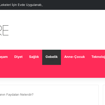
 Lekeleri İçin Evde Uygulanabilecek Basit Maskeler
aşam
Diyet
Sağlık
Gebelik
Anne-Çocuk
Teknoloj
nın Faydaları Nelerdir?