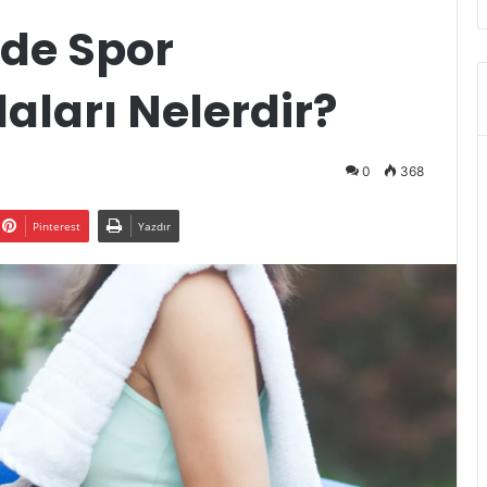
nde Spor
ları Nelerdir?
0
368
Pinterest
Yazdır