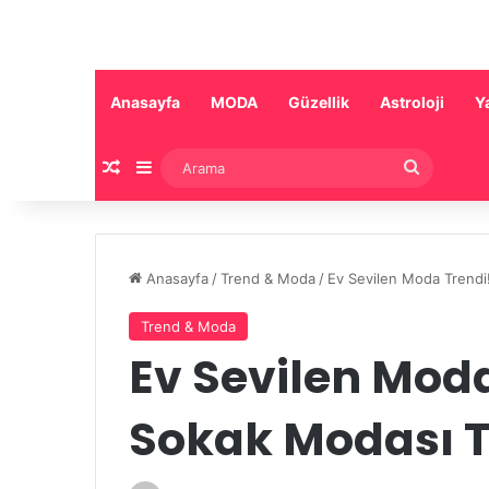
Anasayfa
MODA
Güzellik
Astroloji
Y
Rastgele Makale
Kenar Bölmesi
Arama
Anasayfa
/
Trend & Moda
/
Ev Sevilen Moda Trendi!
Trend & Moda
Ev Sevilen Moda
Sokak Modası T