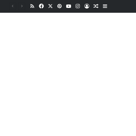
RSS
Facebook
X
Pinterest
YouTube
Instagram
Oturum aç
Rastgele Makale
Kenar Bölme