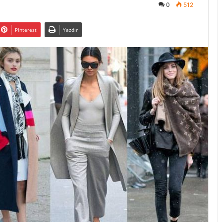
0
512
Pinterest
Yazdır