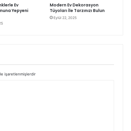
nklerle Ev
Modern Ev Dekorasyon
nuna Yepyeni
Tüyoları İle Tarzınızı Bulun
Eylül 22, 2025
25
le işaretlenmişlerdir