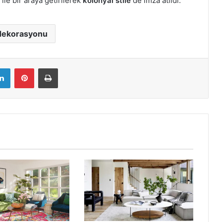
ile bir araya getirilerek
kolonyal stile
de imza atıldı.
dekorasyonu
LinkedIn
Pinterest
Yazdır