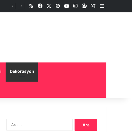
RSS
Facebook
X
Pinterest
YouTube
Instagram
Oturum aç
Rastgele Makale
Kenar Bölme
i
Dekorasyon
Arama: