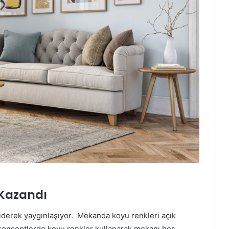
Kazandı
 giderek yaygınlaşıyor. Mekanda koyu renkleri açık
konseptlerde koyu renkler kullanarak mekanı hoş