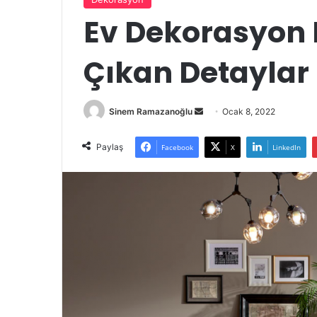
Ev Dekorasyon
Çıkan Detaylar
Bir
Sinem Ramazanoğlu
Ocak 8, 2022
e-
posta
Paylaş
Facebook
X
LinkedIn
göndermek