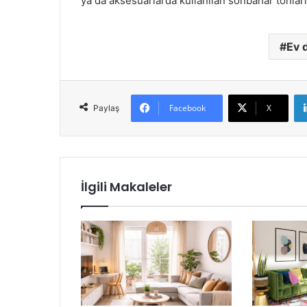
ya da aksesuarlarda kullanılan sonbahar tonları 
Ev 
Facebook
X
Paylaş
İlgili Makaleler