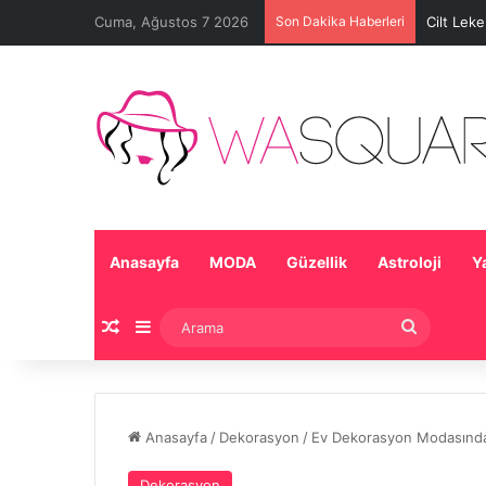
Cuma, Ağustos 7 2026
Son Dakika Haberleri
Cilt Lek
Anasayfa
MODA
Güzellik
Astroloji
Y
Rastgele Makale
Kenar Bölmesi
Arama
Anasayfa
/
Dekorasyon
/
Ev Dekorasyon Modasında
Dekorasyon