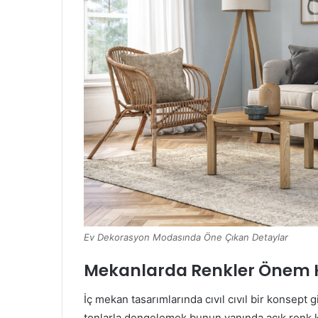
Ev Dekorasyon Modasında Öne Çıkan Detaylar
Mekanlarda Renkler Önem 
İç mekan tasarımlarında cıvıl cıvıl bir konsept
tonlarla dengelemek bunun yanında açık renk 