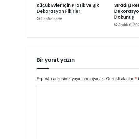
Küçük Evler İçin Pratik ve Şık
Sıradışı Re
Dekorasyon Fikirleri
Dekorasyo
Dokunuş
1 hafta önce
Aralık 9, 20
Bir yanıt yazın
E-posta adresiniz yayınlanmayacak.
Gerekli alanlar
*
i
Y
o
r
u
m
*