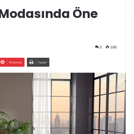
 Modasında Öne
0
386
Pinterest
Yazdır