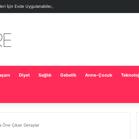
eleri İçin Evde Uygulanabilecek Basit Maskeler
aşam
Diyet
Sağlık
Gebelik
Anne-Çocuk
Teknoloj
 Öne Çıkan Detaylar