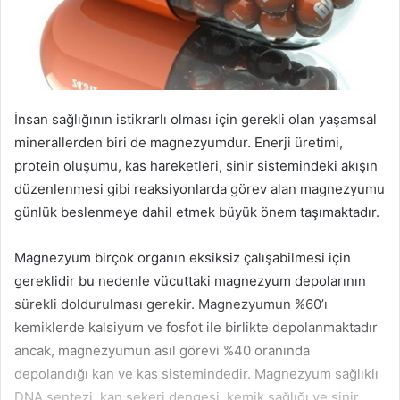
İnsan sağlığının istikrarlı olması için gerekli olan yaşamsal
minerallerden biri de magnezyumdur. Enerji üretimi,
protein oluşumu, kas hareketleri, sinir sistemindeki akışın
düzenlenmesi gibi reaksiyonlarda görev alan magnezyumu
günlük beslenmeye dahil etmek büyük önem taşımaktadır.
Magnezyum birçok organın eksiksiz çalışabilmesi için
gereklidir bu nedenle vücuttaki magnezyum depolarının
sürekli doldurulması gerekir. Magnezyumun %60’ı
kemiklerde kalsiyum ve fosfot ile birlikte depolanmaktadır
ancak, magnezyumun asıl görevi %40 oranında
depolandığı kan ve kas sistemindedir. Magnezyum sağlıklı
DNA sentezi, kan şekeri dengesi, kemik sağlığı ve sinir