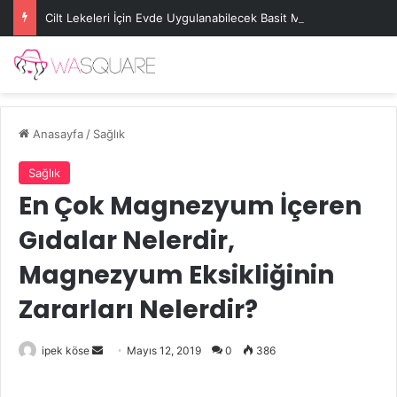
Cilt Lekeleri İçin Evde Uygulanabilecek Basit Maskeler
Anasayfa
/
Sağlık
Sağlık
En Çok Magnezyum İçeren
Gıdalar Nelerdir,
Magnezyum Eksikliğinin
Zararları Nelerdir?
Bir
ipek köse
Mayıs 12, 2019
0
386
e-
posta