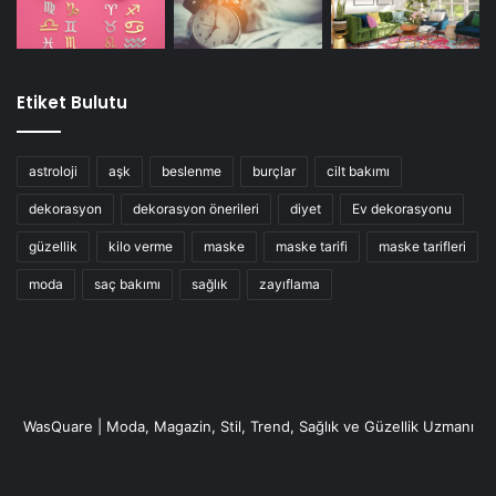
Etiket Bulutu
astroloji
aşk
beslenme
burçlar
cilt bakımı
dekorasyon
dekorasyon önerileri
diyet
Ev dekorasyonu
güzellik
kilo verme
maske
maske tarifi
maske tarifleri
moda
saç bakımı
sağlık
zayıflama
WasQuare | Moda, Magazin, Stil, Trend, Sağlık ve Güzellik Uzmanı