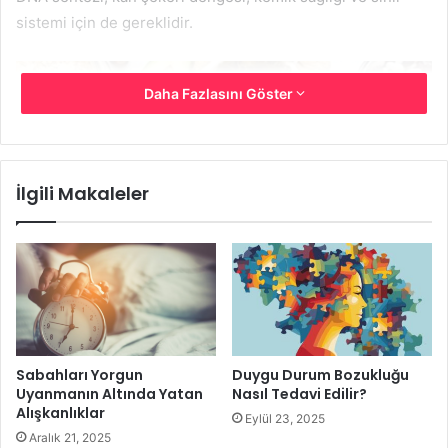
sistemi için de gereklidir.
Daha Fazlasını Göster
İlgili Makaleler
Vücut kendi başına bu minerali üretemediği için
Sabahları Yorgun
Duygu Durum Bozukluğu
magnezyumun gıdalar yoluyla alınması gerekir.
Uyanmanın Altında Yatan
Nasıl Tedavi Edilir?
Alışkanlıklar
Magnezyum içeren besinlerden bazıları şunlardır:
Eylül 23, 2025
Aralık 21, 2025