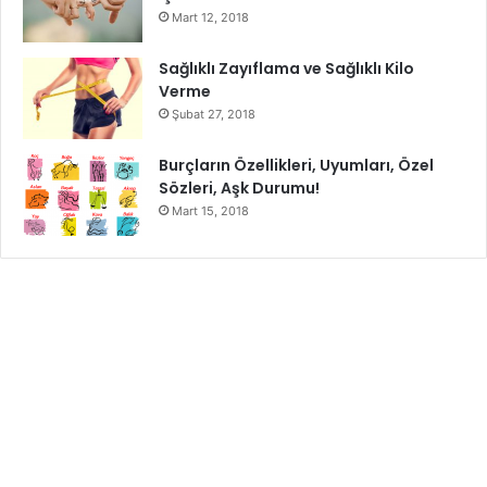
Kalp ritminin hızlı olması
Mart 12, 2018
Yorgunluk
Sağlıklı Zayıflama ve Sağlıklı Kilo
Kusma
Verme
Güçsüzlük
Şubat 27, 2018
Uyuşukluk ve karıncalanma
Burçların Özellikleri, Uyumları, Özel
Ruh hali dengesizlikleri
Sözleri, Aşk Durumu!
Osteoporoz belirtileri
Mart 15, 2018
Mide- barsak krampları
Çocuklarda dikkat eksikliği ve hiperaktivite
Öğrenme güçlüğü
magnezyum eksikliği
magnezyum içeren gıdalar
magnezyumun faydaları