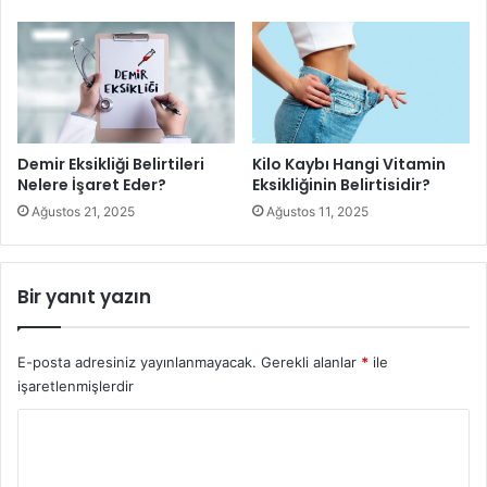
Muz
Baklagiller
Yeşil yapraklı sebzeler (kuzukulağı, ıspanak, semizotu,
tere, maydanoz)
Demir Eksikliği Belirtileri
Kilo Kaybı Hangi Vitamin
Nelere İşaret Eder?
Eksikliğinin Belirtisidir?
Süt ürünleri
Ağustos 21, 2025
Ağustos 11, 2025
Kuruyemiş ve tohumlar (kabak çekirdeği, ay çekirdeği,
Bir yanıt yazın
badem)
Bitter çikolata
E-posta adresiniz yayınlanmayacak.
Gerekli alanlar
*
ile
işaretlenmişlerdir
Mantar
Y
o
Bazı deniz ürünleri