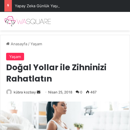
Yapay Zeka Günlük Yaşamı Nasıl Etkiliyor?
Anasayfa
/
Yaşam
Yaşam
Doğal Yollar ile Zihninizi
Rahatlatın
Bir
kübra kozbay
Nisan 25, 2018
0
467
e-
posta
göndermek