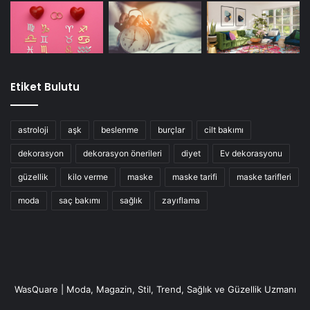
Etiket Bulutu
astroloji
aşk
beslenme
burçlar
cilt bakımı
dekorasyon
dekorasyon önerileri
diyet
Ev dekorasyonu
güzellik
kilo verme
maske
maske tarifi
maske tarifleri
moda
saç bakımı
sağlık
zayıflama
WasQuare | Moda, Magazin, Stil, Trend, Sağlık ve Güzellik Uzmanı