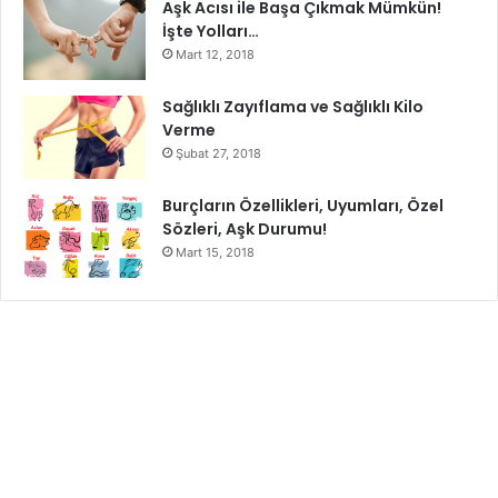
Aşk Acısı ile Başa Çıkmak Mümkün!
vermek yerine aldığınız nefesin bilincinde olmalısınız.
İşte Yolları…
Aldığınız nefesin ne kadar bilincinde olursunuz farkındalık
Mart 12, 2018
sınırlarınızı da o kadar genişletmiş olursunuz.
Sağlıklı Zayıflama ve Sağlıklı Kilo
Verme
Şubat 27, 2018
Burçların Özellikleri, Uyumları, Özel
Sözleri, Aşk Durumu!
Mart 15, 2018