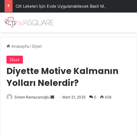
Cilt Lekeleri İçin Evde Uygulanabilecek Basit Maskeler
Anasayfa
/
Diyet
Diyet
Diyette Motive Kalmanın
Yolları Nelerdir?
Bir
Sinem Ramazanoğlu
Mart 21, 2025
0
426
e-
posta
göndermek