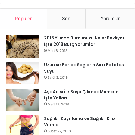
renklendirebilirsiniz.
Sevdiğiniz sağlıklı yiyecekleri tüketin
: Diyetinizi
Popüler
Son
Yorumlar
sadece “yasaklar” üzerinden oluşturmak yerine,
sevdiğiniz sağlıklı besinleri tüketerek süreci daha
keyifli hale getirebilirsiniz.
2018 Yılında Burcunuzu Neler Bekliyor!
İşte 2018 Burç Yorumları
Egzersizi rutininize ekleyin
: Diyetle birlikte düzenli
Mart 8, 2018
egzersiz yapmak, kilo verme sürecini daha etkili hale
getirir ve enerji seviyenizi yükseltir. Sevdiğiniz bir
Uzun ve Parlak Saçların Sırrı Patates
egzersiz türünü bulup ona odaklanabilirsiniz.
Suyu
Eylül 3, 2019
Destek Alın
Aşk Acısı ile Başa Çıkmak Mümkün!
Diyet sürecinde yalnız olmadığınızı bilmek,
İşte Yolları…
motivasyonunuzu yüksek tutmanın en iyi yollarından
Mart 12, 2018
biridir.
Sağlıklı Zayıflama ve Sağlıklı Kilo
Verme
Bir destek grubu oluşturun
: Arkadaşlarınız veya aile
Şubat 27, 2018
bireylerinizle birlikte diyete başlamak, süreci daha