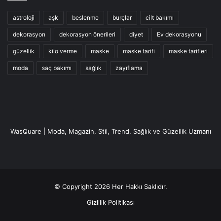
astroloji
aşk
beslenme
burçlar
cilt bakımı
dekorasyon
dekorasyon önerileri
diyet
Ev dekorasyonu
güzellik
kilo verme
maske
maske tarifi
maske tarifleri
moda
saç bakımı
sağlık
zayıflama
WasQuare | Moda, Magazin, Stil, Trend, Sağlık ve Güzellik Uzmanı
© Copyright 2026 Her Hakkı Saklıdır.
Gizlilik Politikası