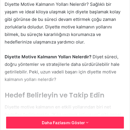
Diyette Motive Kalmanın Yolları Nelerdir? Sağlıklı bir
yaşam ve ideal kiloya ulaşmak için diyete başlamak kolay
gibi görünse de bu süreci devam ettirmek çoğu zaman
zorluklarla doludur. Diyette motive kalmanın yollarını
bilmek, bu süreçte kararlılığınızı korumanıza ve
hedeflerinize ulaşmanıza yardımcı olur.
Diyette Motive Kalmanın Yolları Nelerdir?
Diyet süreci,
doğru yöntemler ve stratejilerle daha sürdürülebilir hale
getirilebilir. Peki, uzun vadeli başarı için diyette motive
kalmanın yolları nelerdir?
Hedef Belirleyin ve Takip Edin
Diyette motive kalmanın en etkili yollarından biri net
hedefler belirlemektir. “Kilo vermek istiyorum” gibi genel
bir hedef yerine, “Bir ayda 3 kilo vermek istiyorum” gibi
Daha Fazlasını Göster
ölçülebilir hedefler koymalısınız. Hedefinizi belirlerken