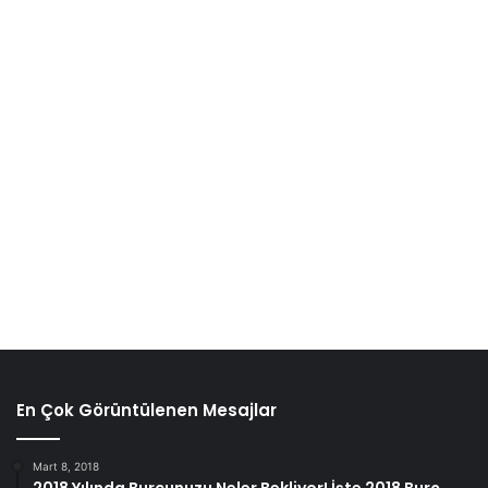
Yirmilik dişler:
Yirmilik dişler, bilgelik dişleri olarak da
adlandırılır, ağızda görünen son kalıcı dişlerdir. Çoğunlukla,
ağızdaki bu azı dişleri için yeterli alan yoktur. Sonuç olarak,
yirmilik dişler çene kemiği içinde ve diş etinin altında
tamamen veya kısmen çıkar. Yetersiz erişilebilirlik
nedeniyle, yirmilik dişlerin uygun şekilde temizlenmesi
zordur; bu nedenle, bu alanlar sorunlara karşı hassastır.
Yirmilik dişler ile ilgili problemler, patlama baskısı, diş eti
enfeksiyonu veya diş çürümesinden kaynaklanan ağrıya
neden olabilir.
En Çok Görüntülenen Mesajlar
Mart 8, 2018