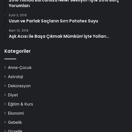
2018 Yılında Burcunuzu Neler Bekliyor! İşte 2018 Burç
Yorumları
Diş Ağrısı Belirtileri Nelerdir?
Eylül 3, 2019
Uzun ve Parlak Saçların Sırrı Patates Suyu
Bir diş problemini gösterebilecek belirti ve bulgular
Mart 12, 2018
aşağıdakileri içerir:
Aşk Acısı ile Başa Çıkmak Mümkün! İşte Yolları…
Isırma veya çiğneme ile ağrı
Kategoriler
Sıcaklıktaki değişimlere karşı aşırı duyarlılık
Anne-Çocuk
Astroloji
Yanak veya diş etlerinde şişlik
Dekorasyon
Diş etlerinin boşaltılması veya kanaması
Diyet
Eğitim & Kurs
Diş içinde sürekli zonklanma
Ekonomi
Gebelik
Güzellik