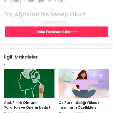
önce diş hekimine göstermek şart.
Diş Ağrısına Ne Sebep Olur?
Daha Fazlasını Göster
İlgili Makaleler
Diş veya bölgedeki yaralanma veya travma genellikle diş
ağrılarına neden olur. Yaralanma genellikle diş
Açık Fikirli Olmanın
Öz Farkındalığı Yüksek
çürümesinin (veya boşluğun) bir sonucudur. İnsanlar
Yararları ve Önemi Nedir?
İnsanların Özellikleri