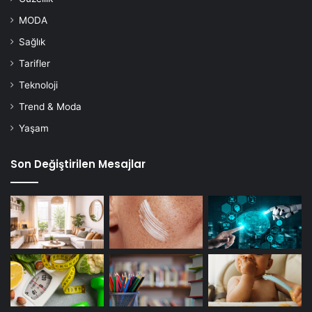
MODA
Sağlık
Tarifler
Teknoloji
Trend & Moda
Yaşam
Son Değiştirilen Mesajlar
Diş ağrısı, kendiliğinden veya uyarılarak ortaya çıkabilecek
donuk veya keskin bir ağrı olarak ortaya çıkabilir.
Ek belirtiler aşağıdakileri içerebilir
Baş ağrısı
Boyun ağrısı