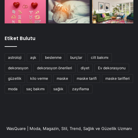
Kulak ağrısı
Ateş
Etiket Bulutu
Ağızda kötü tat veya koku
astroloji
aşk
beslenme
burçlar
cilt bakımı
diş ağrısı
dekorasyon
dekorasyon önerileri
diyet
Ev dekorasyonu
güzellik
kilo verme
maske
maske tarifi
maske tarifleri
moda
saç bakımı
sağlık
zayıflama
WasQuare | Moda, Magazin, Stil, Trend, Sağlık ve Güzellik Uzmanı