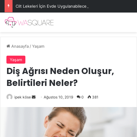
Cilt Lekeleri İçin Evde Uygulanabilecek Basit Maskeler
Anasayfa
/
Yaşam
Yaşam
Diş Ağrısı Neden Oluşur,
Belirtileri Neler?
Bir
ipek köse
Ağustos 10, 2019
0
381
e-
posta
göndermek