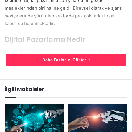
Olunur?
Dijital pazarlama son yıllarda en gözde
mesleklerinden biri haline geldi. Bireysel olarak ve ajans
seviyelerinde yürütülen sektörde pek çok farklı fırsat
kapısı da bulunmaktadır.
Dijital Pazarlama Nedir
Dijital pazarlama
, global çapta ve elektronik ortamlarda,
günümüzde teknoloji mecralarında geleneksel pazarlama
Daha Fazlasını Göster
yöntemlerine göre çok daha avantajlı ve tercih edilen bir
pazarlama
yöntemidir.
Dijital pazarlama
yöntemleri son
yıllarda yükseliş göstermiş ve Pazar payı da giderek
İlgili Makaleler
artmaktadır. Diğer bir tanımıyla ise pazarlama ilgili kişileri
doğru yerde ve zamanda yakalayabilmektir. Bu durum
geleneksel pazarlamada da dijital pazarlamada da
geçerlidir.
Dijital Pazarlama Uzmanı Nasıl