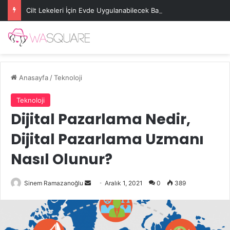
Cilt Lekeleri İçin Evde Uygulanabilecek Basit Maskeler
Anasayfa
/
Teknoloji
Teknoloji
Dijital Pazarlama Nedir,
Dijital Pazarlama Uzmanı
Nasıl Olunur?
Bir
Sinem Ramazanoğlu
Aralık 1, 2021
0
389
e-
posta
göndermek