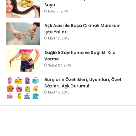
Suyu
Dijital pazarlama alanında kendinizi geliştirebilmenizin ilk
Eylül 3, 2019
adımı kullanıcı odaklı düşünebilmektir. Bu sektörde
Aşk Acısı ile Başa Çıkmak Mümkün!
çalışanlar optimizasyon yaparken kullanıcı odaklı
İşte Yolları…
düşünerek kendilerini de o şekilde optimize ettiklerinde
Mart 12, 2018
büyük bir başarı yakalayacaklardır. Ayrıca bunların yanında
bilgi ve tecrübenin de harmanlanarak yansıtılmasında yarar
Sağlıklı Zayıflama ve Sağlıklı Kilo
Verme
var.
Şubat 27, 2018
Dijital pazarlama sektörüne ne kadar güzel bir fikir ile
Burçların Özellikleri, Uyumları, Özel
çıkarsanız çıkın sunduğunuz fikir kullanıcı odaklı bir fikir
Sözleri, Aşk Durumu!
değilse o zaman işe yaramayacaktır ve istediğiniz başarıyı
Mart 15, 2018
elde edemeyeceksiniz. Kullanıcı deneyimini göz ardı
etmek en çok yapılan hataların başında gelmektedir.
Sektöre ilk adımlarınızı Google’ın sunduğu dijital atölye
eğitim programıyla atabilirsiniz ve kendinizi bu alanda