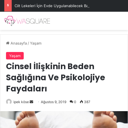
Cilt Lekeleri İçin Evde Uygulanabilecek Basit Maskeler
Anasayfa
/
Yaşam
Yaşam
Cinsel İlişkinin Beden
Sağlığına Ve Psikolojiye
Faydaları
Bir
ipek köse
Ağustos 9, 2019
0
387
e-
posta
göndermek