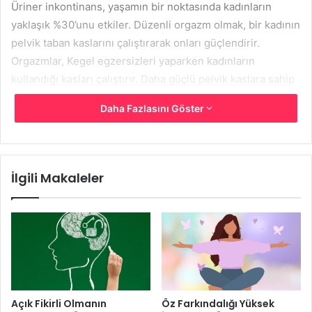
Üriner inkontinans, yaşamın bir noktasında kadınların
yaklaşık %30’unu etkiler. Düzenli orgazm olmak, bir kadının
pelvik taban kaslarını çalıştırarak onları güçlendirir.
Orgazmlar, Kegel egzersizleri yaparken kadınların
kullandığı kasları çalıştırır. Daha güçlü pelvik kaslara sahip
olmak, idrar kaçağı riskinin daha az olduğu anlamına gelir.
Daha Fazlasını Göster
İlgili Makaleler
Kan Basıncını Düşürür
Açık Fikirli Olmanın
Öz Farkındalığı Yüksek
Yüksek tansiyondan muzdarip milyonlarca insandan biri