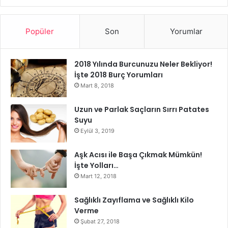
Entellikten yıkanmayı bile unuturlar. Bu yüzden
insanlar kovalara genelde içlerinden küfür ederek
yanlarından kaçarlar.
Popüler
Son
Yorumlar
Ya ağlar balıklar ya da iyimserliği ile insanı bayarlar.
Sevdikleri insanları aşırı ilgiden dolayı kaçırtırlar.
2018 Yılında Burcunuzu Neler Bekliyor!
İşte 2018 Burç Yorumları
Mart 8, 2018
burçlar
Uzun ve Parlak Saçların Sırrı Patates
Suyu
Eylül 3, 2019
Aşk Acısı ile Başa Çıkmak Mümkün!
İşte Yolları…
Mart 12, 2018
Sağlıklı Zayıflama ve Sağlıklı Kilo
Verme
Şubat 27, 2018