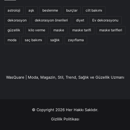
astroloji
aşk
beslenme
burçlar
cilt bakımı
dekorasyon
dekorasyon önerileri
diyet
Ev dekorasyonu
güzellik
kilo verme
maske
maske tarifi
maske tarifleri
moda
saç bakımı
sağlık
zayıflama
WasQuare | Moda, Magazin, Stil, Trend, Sağlık ve Güzellik Uzmanı
© Copyright 2026 Her Hakkı Saklıdır.
Gizlilik Politikası