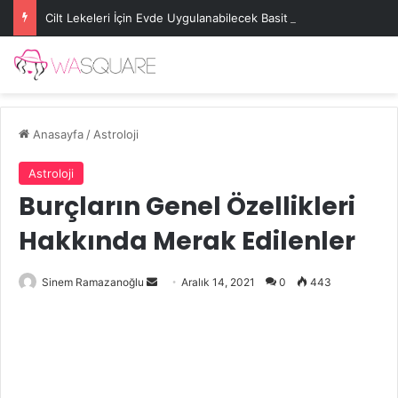
Cilt Lekeleri İçin Evde Uygulanabilecek Basit Maskeler
Anasayfa
/
Astroloji
Astroloji
Burçların Genel Özellikleri
Hakkında Merak Edilenler
Bir
Sinem Ramazanoğlu
Aralık 14, 2021
0
443
e-
posta
göndermek