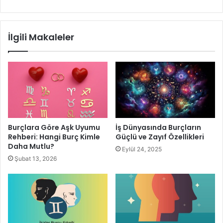
rahatlatıcıdır.
İlgili Makaleler
Burçlara Göre Aşk Uyumu
İş Dünyasında Burçların
Rehberi: Hangi Burç Kimle
Güçlü ve Zayıf Özellikleri
Daha Mutlu?
Burçların Genel Özellikleri Hakkında Merak Edilenler
Eylül 24, 2025
Şubat 13, 2026
Esprili Burçlar
Astroloji dünyasında birçok yorum farklılığı dikkat
çekmektedir. Özellikle internetin yaygınlaşması
sonrası dikkat çeken yorumlar kişilerin
esprili burç