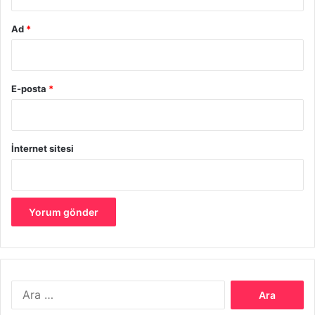
güzelliğini seyretmesi için teşvik edin ve koşar adım
uzaklaşın.
Ad
*
Sokaktan çöp toplayan, sürekli deterjan reyonunda
takılan birini görürseniz bilin ki o başak burcudur.
Titizlikten ölür.
E-posta
*
Hayatları eğlenmekle geçer. O kadar eğlenirler ki
yapacakları iş eğlendirmezse yan gelip yatmayı tercih
ederler.
İnternet sitesi
Akrepler o kadar kıskanç ve hasettir ki bir bahane
üretip sizin canınızı yakmadan rahat etmeyeceklerdir.
Ortamda susmayan biri varsa bilin ki o yaydır. He
konuda fikir beyan ederler ve her şeyi bildiklerini
iddia ederler.
Hayatınızda biri sizin kuyunuzu kazıyorsa akrep burcu
değilse kesinlikle oğlaktır. Bu kişiler insanlara iftira
Arama:
atmaya bayılırlar.