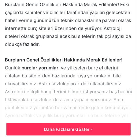
Burçların Genel Özellikleri Hakkında Merak Edilenler! Eski
çağlarda kahinler ve biliciler tarafından yapılan gelecekten
haber verme günümüzün teknik olanaklarına paralel olarak
internette burç siteleri üzerinden de yürüyor. Astroloji
siteleri olarak gruplanabilecek bu sitelerin takipçi sayısı da
oldukça fazladır.
Burçların Genel Özellikleri Hakkında Merak Edilenler!
Günlük
burçlar yorumları
ve yükselen burç etkilerini
anlatan bu sitelerden bazılarında rüya yorumlarını bile
okuyabilirsiniz. Astro sözlük olarak da kullanabilirsiniz.
Astroloji ile ilgili hangi terimi bilmek istiyorsanız baş harfini
tıklayarak bu sözlüklerde arama yapabiliyorsunuz. Ama
günlük yıldız yorumları her zaman önde gelen konu oluyor.
Ayrıca haftalık ve
yıllık burç yorumları
da bu sitelerde yer
alan konulardandır. İnsanın önündeki bir yıl içinde neler
Daha Fazlasını Göster
yapması gerektiği hakkında fikir sahibi olması sonuçta