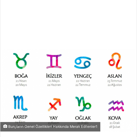
Burçların Genel Özellikleri Hakkında Merak Edilenler1