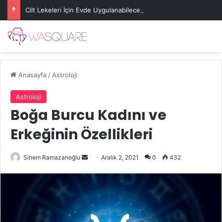
Cilt Lekeleri İçin Evde Uygulanabilecek Basit Maskeler
Anasayfa
/
Astroloji
Astroloji
Boğa Burcu Kadını ve
Erkeğinin Özellikleri
Bir
Sinem Ramazanoğlu
Aralık 2, 2021
0
432
e-
posta
göndermek