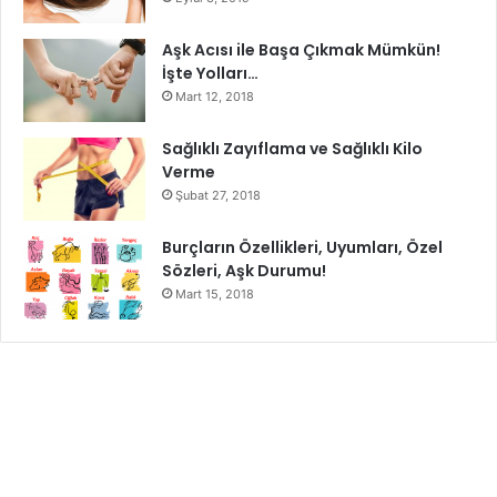
hayli mutlu olur.
Aşk Acısı ile Başa Çıkmak Mümkün!
SEO uyumlu anahtar kelimeler : Boğa burcu, Boğa burcu
İşte Yolları…
(21 Nisan-21 Mayıs), boğa burcu 2021, boğa burcu 2022,
Mart 12, 2018
boğa burcu aşk, boğa burcu erkeği, Boğa burcu erkeği
Sağlıklı Zayıflama ve Sağlıklı Kilo
genel özellikleri, boğa burcu hangi ay, boğa burcu kadını,
Verme
Boğa burcu kadını genel özellikleri, boğa burcu özellikleri,
Şubat 27, 2018
boğa burcu tarih
Burçların Özellikleri, Uyumları, Özel
Sözleri, Aşk Durumu!
Boğa burcu erkeği
Boğa burcu kadını
Mart 15, 2018