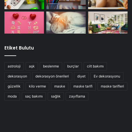
Etiket Bulutu
astroloji
aşk
beslenme
burçlar
cilt bakımı
dekorasyon
dekorasyon önerileri
diyet
Ev dekorasyonu
güzellik
kilo verme
maske
maske tarifi
maske tarifleri
moda
saç bakımı
sağlık
zayıflama