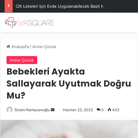
Cilt Lekeleri İçin Evde Uygulanabilecek Basit Maskeler
Anasayfa
/
Anne-Çocuk
Anne-Çocuk
Bebekleri Ayakta
Sallayarak Uyutmak Doğru
Mu?
Bir
Sinem Ramazanoğlu
Haziran 23, 2023
0
433
e-
posta
göndermek