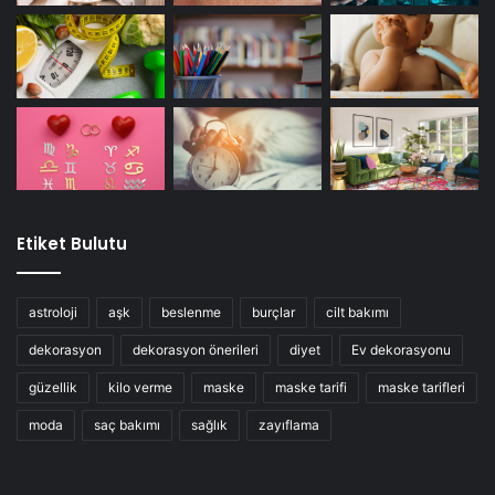
Etiket Bulutu
astroloji
aşk
beslenme
burçlar
cilt bakımı
dekorasyon
dekorasyon önerileri
diyet
Ev dekorasyonu
güzellik
kilo verme
maske
maske tarifi
maske tarifleri
moda
saç bakımı
sağlık
zayıflama