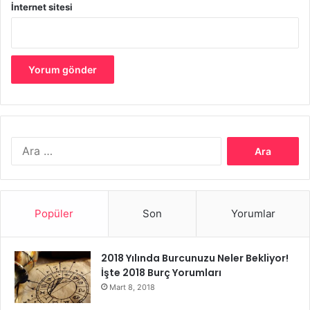
ritüeli uygulamak, bebeğin daha sağlıklı ve düzenli bir uyku
İnternet sitesi
düzenine sahip olmasını sağlayabilir.
Sonuç olarak, bebekleri ayakta sallamak, sakinleştirici bir
etkiye sahip olabilir ve uyku düzenini sağlamada geçici bir
çözüm olarak kullanılabilir. Ancak, bebeğin güvenliği ve
rahatı için dikkatli olunmalı ve diğer uyku yöntemleriyle
birlikte kullanılmalıdır.
Arama:
Bebekleri Ayakta Sallayarak Uyutmak
Popüler
Son
Yorumlar
2018 Yılında Burcunuzu Neler Bekliyor!
İşte 2018 Burç Yorumları
Mart 8, 2018