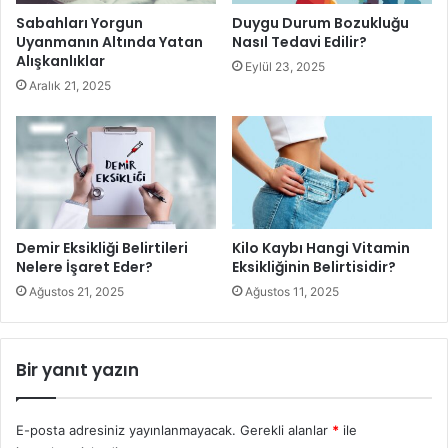
Sabahları Yorgun
Duygu Durum Bozukluğu
Uyanmanın Altında Yatan
Nasıl Tedavi Edilir?
Alışkanlıklar
Eylül 23, 2025
Aralık 21, 2025
İhtiyacınız olan malzemeler:
Aloe vera jeli – 1 yemek kaşığı
Demir Eksikliği Belirtileri
Kilo Kaybı Hangi Vitamin
Taze sıkılmış limon suyu – 1 yemek kaşığı
Nelere İşaret Eder?
Eksikliğinin Belirtisidir?
Ağustos 21, 2025
Ağustos 11, 2025
1 çorba kaşığı aloe vera jeli ve taze sıkılmış limon suyunu
bir karıştırma kabına dökün.
Bir yanıt yazın
İyice karıştırın ve yüzünüze bir pamuk yardımıyla
uygulayın.
E-posta adresiniz yayınlanmayacak.
Gerekli alanlar
*
ile