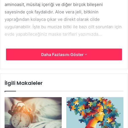
aminoasit, müsilaj içeriği ve diğer birçok bileşeni
sayesinde çok faydalıdır. Aloe vera jeli, bitkinin
yaprağından kolayca çıkar ve direkt olarak cilde
uygulanabilir. İşte bu mucize bitki ile bazı cilt sorunları için
evde yapabileceğiniz maske tarifleri yazımızda…
Sivilce için yüz maskesi
Daha Fazlasını Göster
Bu yüz maskesindeki aloe vera jeli, antienflamatuar ve
yatıştırıcı bir ajan görevi görür. Maskede ayrıca, yağ
bezlerinin ürettiği fazla yağı kontrol eden ve cildin aknesiz
İlgili Makaleler
kalmasını sağlayan antibakteriyel özelliklere sahip limon
suyu kullanır.