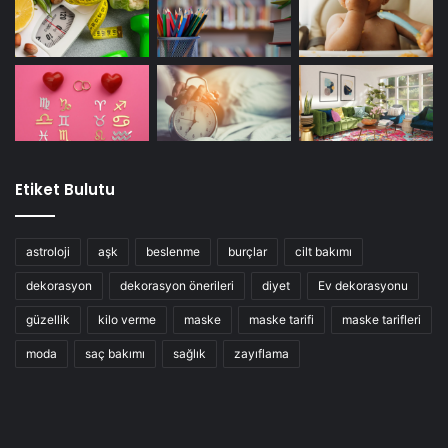
Etiket Bulutu
İhtiyacınız olan malzemeler:
astroloji
aşk
beslenme
burçlar
cilt bakımı
Aloe vera jeli – 2 yemek kaşığı
dekorasyon
dekorasyon önerileri
diyet
Ev dekorasyonu
Yoğurt – 1 yemek kaşığı
güzellik
kilo verme
maske
maske tarifi
maske tarifleri
moda
saç bakımı
sağlık
zayıflama
Organik bal- 1 yemek kaşığı
Bir karıştırma kabına 2 çorba kaşığı aloe vera jeli dökün.