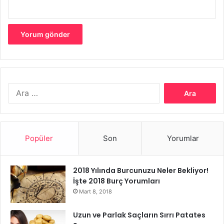
için mükemmel bir temizleyici görevi görür.
Arama:
Popüler
Son
Yorumlar
İhtiyacınız olan malzemeler:
Aloe vera jeli – 1 yemek kaşığı
2018 Yılında Burcunuzu Neler Bekliyor!
İşte 2018 Burç Yorumları
Sandal ağacı tozu – 1 yemek kaşığı
Mart 8, 2018
Uzun ve Parlak Saçların Sırrı Patates
Tam yağlı süt – 2 yemek kaşığı