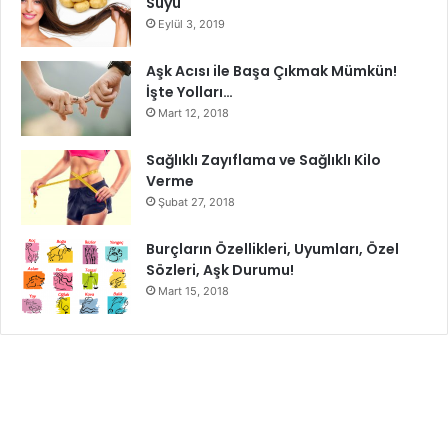
Suyu
Eylül 3, 2019
Malzemeleri bir araya getirin
Aşk Acısı ile Başa Çıkmak Mümkün!
Karıştırma kabına 1 çorba kaşığı aloe vera jeli dökün.
İşte Yolları…
Mart 12, 2018
1 çorba kaşığı sandal ağacı tozu ekleyin.
Sağlıklı Zayıflama ve Sağlıklı Kilo
Verme
Kâse içine 2 yemek kaşığı sütü ekleyin.
Şubat 27, 2018
Sağlıklı parlayan ciltler için bu aloe vera yüz maskesini
Burçların Özellikleri, Uyumları, Özel
uygulayın.
Sözleri, Aşk Durumu!
Mart 15, 2018
Macunu temiz yüzünüze uygulayın ve 20 dakika bekletin.
Normal suyla durulayın.
Pürüzsüz ve parlak bir cilt elde etmek için bu yüz
maskesini haftada bir veya iki kez kullanın.