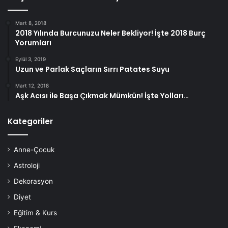
İhtiyacınız olan malzemeler:
Mart 8, 2018
2018 Yılında Burcunuzu Neler Bekliyor! İşte 2018 Burç
Yorumları
Aloe vera jeli – 2 yemek kaşığı
Eylül 3, 2019
Uzun ve Parlak Saçların Sırrı Patates Suyu
Limon suyu – 2 yemek kaşığı
Mart 12, 2018
Aşk Acısı ile Başa Çıkmak Mümkün! İşte Yolları…
Organik bal – 2 yemek kaşığı
Kategoriler
Bir karışım kabına aloe vera jeli, limon suyu ve organik
baldan 2 çorba kaşığı dökün.
Anne-Çocuk
Karışımı iyice karıştırın
Astroloji
Dekorasyon
Bir pamuk yardımıyla karışımdan alarak temiz yüzünüze
Diyet
uygulayın.
Eğitim & Kurs