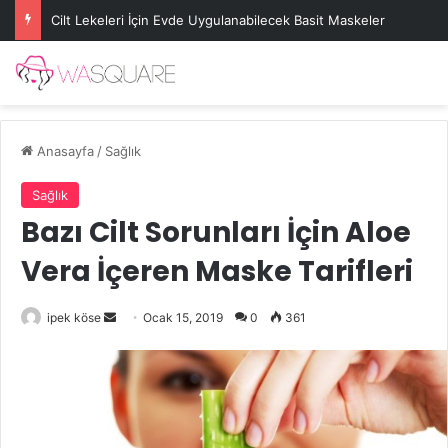
Cilt Lekeleri İçin Evde Uygulanabilecek Basit Maskeler
Anasayfa
/
Sağlık
Sağlık
Bazı Cilt Sorunları İçin Aloe
Vera İçeren Maske Tarifleri
Bir
ipek köse
Ocak 15, 2019
0
361
e-
posta
göndermek