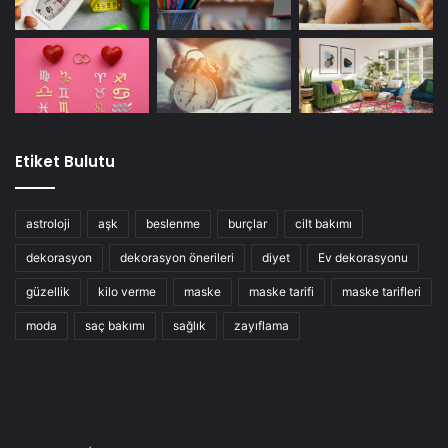
Etiket Bulutu
astroloji
aşk
beslenme
burçlar
cilt bakımı
dekorasyon
dekorasyon önerileri
diyet
Ev dekorasyonu
güzellik
kilo verme
maske
maske tarifi
maske tarifleri
moda
saç bakımı
sağlık
zayıflama