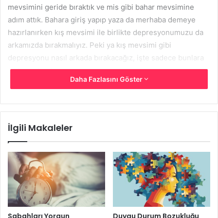
mevsimini geride bıraktık ve mis gibi bahar mevsimine
adım attık. Bahara giriş yapıp yaza da merhaba demeye
hazırlanırken kış mevsimi ile birlikte depresyonumuzu da
arkamızda bırakmalıyız. Peki ya kış mevsimi gibi
depresyonu nasıl arkada bırakacağız, işte sadece bunlara
dikkat ederek;
Daha Fazlasını Göster
İlgili Makaleler
Sabahları Yorgun
Duygu Durum Bozukluğu