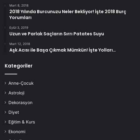
Mart 8, 2018
2018 Yılında Burcunuzu Neler Bekliyor! İşte 2018 Burç
Yorumları
Eylül 3, 2019
Uzun ve Parlak Saçların Sırrı Patates Suyu
Mart 12, 2018
Aşk Acısı ile Başa Çıkmak Mümkün! İşte Yolları…
Kategoriler
Anne-Çocuk
Astroloji
Dekorasyon
Düzenli Sporu Yaşam Tarzınız
Diyet
Haline Getirin
Eğitim & Kurs
Ekonomi
Haftada en az 3-4 gününüzü mutlaka spor yapmaya ayırın.