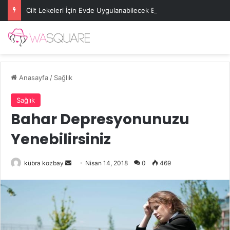
Cilt Lekeleri İçin Evde Uygulanabilecek Basit Maskeler
Anasayfa
/
Sağlık
Sağlık
Bahar Depresyonunuzu
Yenebilirsiniz
Bir
kübra kozbay
Nisan 14, 2018
0
469
e-
posta
göndermek