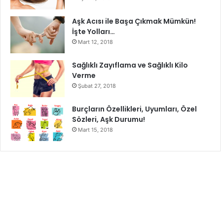
Eğer bağışıklık sisteminiz de bir yavaşlama olduysa,
Aşk Acısı ile Başa Çıkmak Mümkün!
güçlendirmek için vitamin deposu gıdalardan yardım
İşte Yolları…
alabilirsiniz. Mevsim geçişlerin de mutlaka bir çoğumuz
Mart 12, 2018
stres altında oluyoruz ve bu stresten dolayı bağışıklık
sistemimizde sorunlar yaşanıyor. Bahar mevsimin de
Sağlıklı Zayıflama ve Sağlıklı Kilo
mutlaka sofranız da B vitamini deposu olan yiyeceklere yer
Verme
vermelisiniz.
Şubat 27, 2018
Burçların Özellikleri, Uyumları, Özel
Sözleri, Aşk Durumu!
Mart 15, 2018