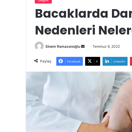
Bacaklarda Dam
Nedenleri Neler
Bir
Sinem Ramazanoğlu
Temmuz 6, 2022
e-
posta
Paylaş
Facebook
X
LinkedIn
göndermek