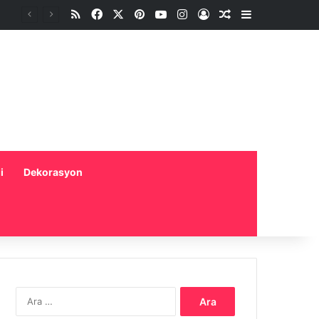
RSS
Facebook
X
Pinterest
YouTube
Instagram
Oturum aç
Rastgele Makale
Kenar Bölme
i
Dekorasyon
Arama: