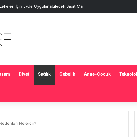
 Lekeleri İçin Evde Uygulanabilecek Basit Maskeler
aşam
Diyet
Sağlık
Gebelik
Anne-Çocuk
Teknoloj
 Nedenleri Nelerdir?