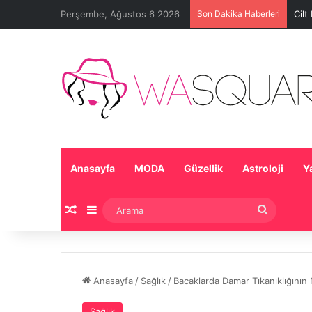
Perşembe, Ağustos 6 2026
Son Dakika Haberleri
Cilt
Anasayfa
MODA
Güzellik
Astroloji
Y
Rastgele Makale
Kenar Bölmesi
Arama
Anasayfa
/
Sağlık
/
Bacaklarda Damar Tıkanıklığının
Sağlık