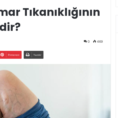
ar Tıkanıklığının
dir?
0
469
Pinterest
Yazdır