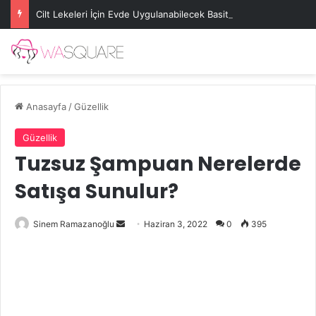
Cilt Lekeleri İçin Evde Uygulanabilecek Basit Maskeler
Anasayfa
/
Güzellik
Güzellik
Tuzsuz Şampuan Nerelerde
Satışa Sunulur?
Bir
Sinem Ramazanoğlu
Haziran 3, 2022
0
395
e-
posta
göndermek