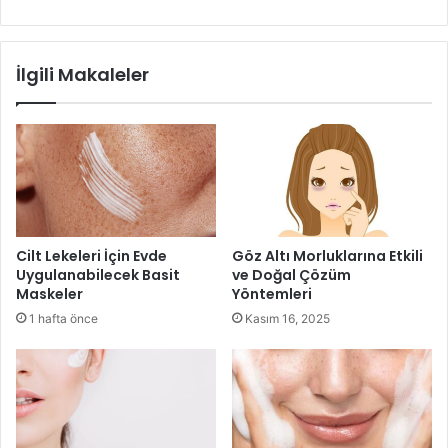
yağından oluşan içeriği ile güzelliğinden vazgeçmeyenler
tarafından yoğun şekilde tercih edilir. Diğer şampuanlara
nazaran az miktarda köpüren cilt ve saç bakım
İlgili Makaleler
uygulamasında tercih edilen hijyenik bir içerik bileşenidir.
Keratin bakım kompleksi olarak kullanılan requip keratin
sülfatsız ve tuzsuz şampuan modellerini analiz ederek
online sanal mağazalar üzerinden alabilirsiniz. Lıquıd
keratin ürünleri %100 garantili olup Uluslararası Türk
Patentine uygun olarak sağlıklı ve güvenlik önlemleri
alınarak satışa sunulmaktadır.
Cilt Lekeleri İçin Evde
Göz Altı Morluklarına Etkili
Uygulanabilecek Basit
ve Doğal Çözüm
Maskeler
Yöntemleri
1 hafta önce
Kasım 16, 2025