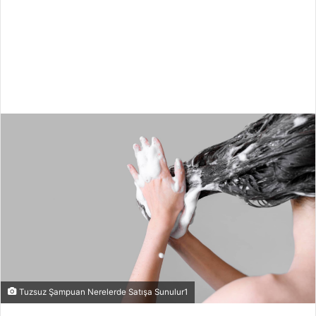
Tuzsuz Şampuan Nerelerde Satışa Sunulur1