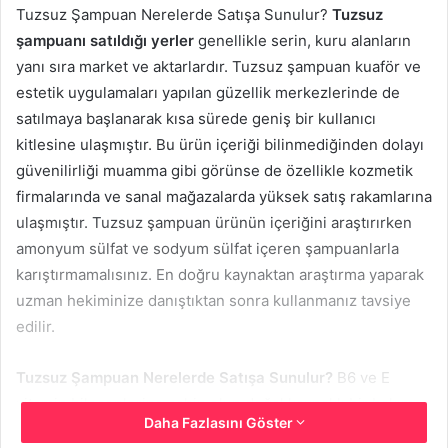
Tuzsuz Şampuan Nerelerde Satışa Sunulur?
Tuzsuz
şampuanı satıldığı yerler
genellikle serin, kuru alanların
yanı sıra market ve aktarlardır. Tuzsuz şampuan kuaför ve
estetik uygulamaları yapılan güzellik merkezlerinde de
satılmaya başlanarak kısa sürede geniş bir kullanıcı
kitlesine ulaşmıştır. Bu ürün içeriği bilinmediğinden dolayı
güvenilirliği muamma gibi görünse de özellikle kozmetik
firmalarında ve sanal mağazalarda yüksek satış rakamlarına
ulaşmıştır. Tuzsuz şampuan ürünün içeriğini araştırırken
amonyum sülfat ve sodyum sülfat içeren şampuanlarla
karıştırmamalısınız. En doğru kaynaktan araştırma yaparak
uzman hekiminize danıştıktan sonra kullanmanız tavsiye
edilir.
Tuzsuz Şampuan Nerelerde Satışa Sunulur?
B6 ve E
vitamin bileşenlerine sahip olup doğal kaynaklı bir bakım
Daha Fazlasını Göster
seans aracı olarak kullanılır. Hindistan yağı ve Palm