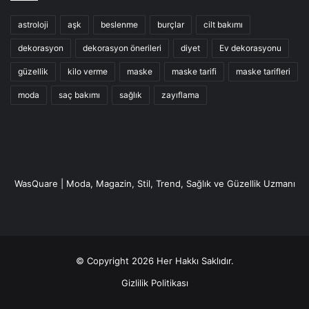
astroloji
aşk
beslenme
burçlar
cilt bakımı
dekorasyon
dekorasyon önerileri
diyet
Ev dekorasyonu
güzellik
kilo verme
maske
maske tarifi
maske tarifleri
moda
saç bakımı
sağlık
zayıflama
WasQuare | Moda, Magazin, Stil, Trend, Sağlık ve Güzellik Uzmanı
© Copyright 2026 Her Hakkı Saklıdır.
Gizlilik Politikası