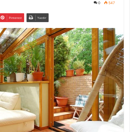
0
547
Pinterest
Yazdır