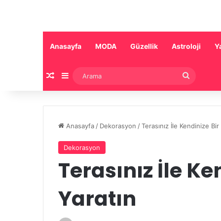
Anasayfa
MODA
Güzellik
Astroloji
Y
Rastgele Makale
Kenar Bölmesi
Arama
Anasayfa
/
Dekorasyon
/
Terasınız İle Kendinize Bi
Dekorasyon
Terasınız İle K
Yaratın