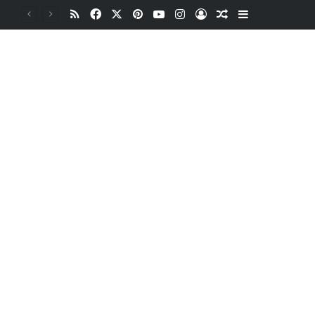
RSS
Facebook
X
Pinterest
YouTube
Instagram
Oturum aç
Rastgele Makale
Kenar Bölme