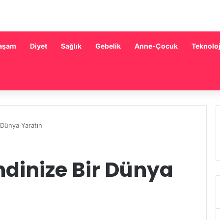
aşam
Diyet
Sağlık
Gebelik
Anne-Çocuk
Teknoloj
r Dünya Yaratın
endinize Bir Dünya