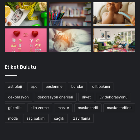
Etiket Bulutu
astroloji
aşk
beslenme
burçlar
cilt bakımı
dekorasyon
dekorasyon önerileri
diyet
Ev dekorasyonu
güzellik
kilo verme
maske
maske tarifi
maske tarifleri
moda
saç bakımı
sağlık
zayıflama