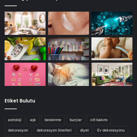
Etiket Bulutu
astroloji
aşk
beslenme
burçlar
cilt bakımı
dekorasyon
dekorasyon önerileri
diyet
Ev dekorasyonu