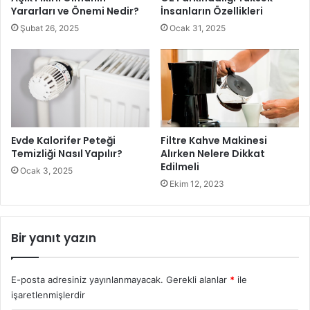
Yararları ve Önemi Nedir?
İnsanların Özellikleri
Şubat 26, 2025
Ocak 31, 2025
Evde Begonya Bitkisi Nasıl Yetiştirilir1
Begonya Nasıl Yetiştirilir?
Evde canlı bitki yetiştirmek isteyenler için
begonya nasıl
Evde Kalorifer Peteği
Filtre Kahve Makinesi
yetiştirilir
? Merak edilen konular arasında yer almaktadır.
Temizliği Nasıl Yapılır?
Alırken Nelere Dikkat
İlk aşamada bitkinin tutunabilmesi için doğru toprak seçimi,
Edilmeli
Ocak 3, 2025
güneş ihtiyacına göre doğru şekilde konumlandırılması,
Ekim 12, 2023
yeterli miktarda su alması gerekmektedir. Dikkat edilmesi
gereken ayrıntılara doğru şekilde dikkat edilmesi bitkinin
Bir yanıt yazın
sorunsuz şekilde yetişmesini sağlayabilir. Begonya
yetiştirmek isteyenlerin özellikle saksıyı direk güneşin
ışığına maruz bırakmaları gerekir. Güneş ışığının saksıya
E-posta adresiniz yayınlanmayacak.
Gerekli alanlar
*
ile
göre doğru şekilde ayarlanması gerekir. Aynı zamanda
işaretlenmişlerdir
özellikle saksının belli aralıklar ile yerinin değiştirilmesi