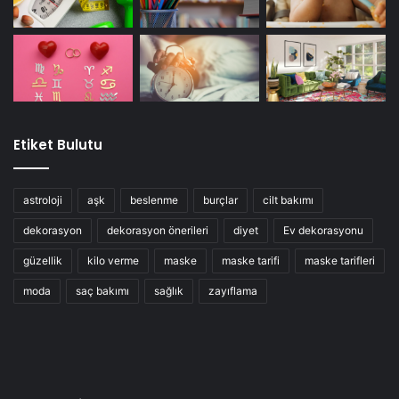
Etiket Bulutu
astroloji
aşk
beslenme
burçlar
cilt bakımı
dekorasyon
dekorasyon önerileri
diyet
Ev dekorasyonu
güzellik
kilo verme
maske
maske tarifi
maske tarifleri
moda
saç bakımı
sağlık
zayıflama