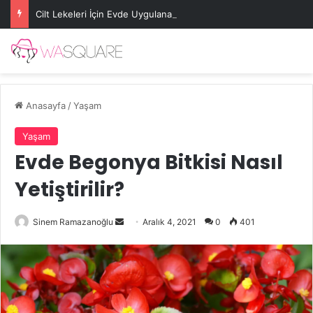
Cilt Lekeleri İçin Evde Uygulanabilecek Basit Maskeler
Anasayfa
/
Yaşam
Yaşam
Evde Begonya Bitkisi Nasıl
Yetiştirilir?
Bir
Sinem Ramazanoğlu
Aralık 4, 2021
0
401
e-
posta
göndermek