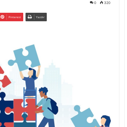
0
320
Pinterest
Yazdır