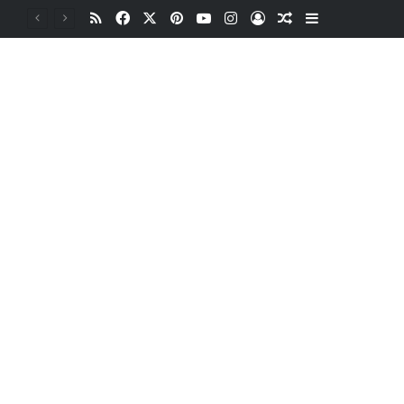
RSS
Facebook
X
Pinterest
YouTube
Instagram
Oturum aç
Rastgele Makale
Kenar Bölme