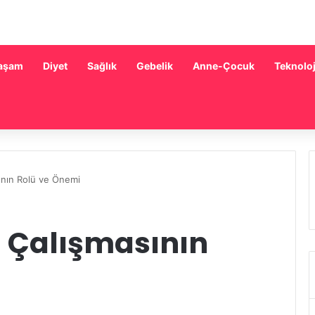
aşam
Diyet
Sağlık
Gebelik
Anne-Çocuk
Teknoloj
ının Rolü ve Önemi
 Çalışmasının