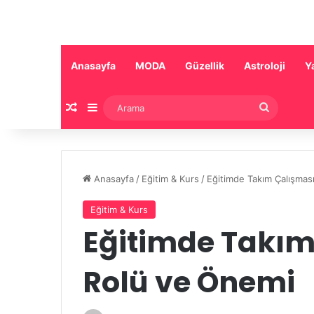
Anasayfa
MODA
Güzellik
Astroloji
Y
Rastgele Makale
Kenar Bölmesi
Arama
Anasayfa
/
Eğitim & Kurs
/
Eğitimde Takım Çalışmas
Eğitim & Kurs
Eğitimde Takım
Rolü ve Önemi