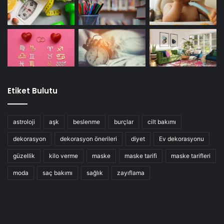
Etiket Bulutu
astroloji
aşk
beslenme
burçlar
cilt bakımı
dekorasyon
dekorasyon önerileri
diyet
Ev dekorasyonu
güzellik
kilo verme
maske
maske tarifi
maske tarifleri
moda
saç bakımı
sağlık
zayıflama