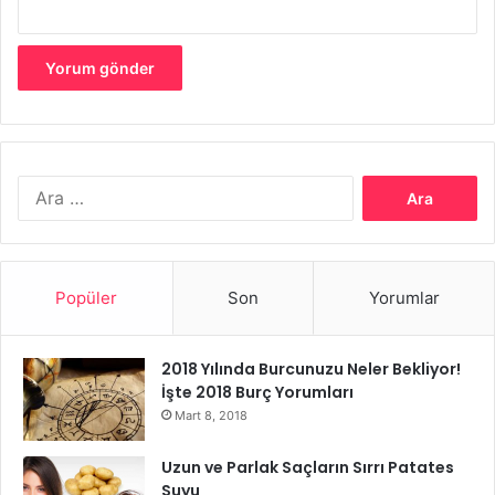
geliştirmeniz gerekmektedir.
Ev dekorasyonu, evinizi istediğiniz şekli kurmak için
önemli bir adımdır. Aynı zamanda insanların tarz ve
zevklerinin etkileyici bir şekilde sunulduğu bir alandır.
Bunun için evinizi kişisel tarzınıza uygun hale getirmeniz
Arama:
gerekebilir. Öncelikle çevrenizdeki seçenekleri
incelemelisiniz. Yatak odasından, oturma odasına, salona
veya banyoya kadar, evinizi dekore ederken kullanacağınız
farklı aksesuarlardan birinin seçiminin önemli olduğunu
Popüler
Son
Yorumlar
unutmayın.
2018 Yılında Burcunuzu Neler Bekliyor!
Dekorasyonda Kapı Kolları
İşte 2018 Burç Yorumları
Mart 8, 2018
Dekorasyonda Pencere İşlemeleri
Uzun ve Parlak Saçların Sırrı Patates
Suyu