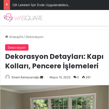
Cilt Lekeleri İçin Evde Uygulanabilecek Basit Maskeler
Anasayfa
/
Dekorasyon
Dekorasyon
Dekorasyon Detayları: Kapı
Kolları, Pencere İşlemeleri
Bir
Sinem Ramazanoğlu
Mayıs 15, 2023
0
361
e-
posta
göndermek