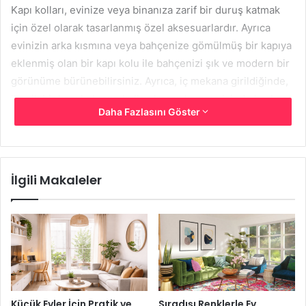
Kapı kolları, evinize veya binanıza zarif bir duruş katmak
için özel olarak tasarlanmış özel aksesuarlardır. Ayrıca
evinizin arka kısmına veya bahçenize gömülmüş bir kapıya
eklenmiş olan bir kapı kolu ile bahçenizi şık ve modern bir
görünüme bürünebilirsiniz. Ayrıca, iç mekana girildiğinde,
ikonik bir kapı kolunun kullanılması, kapının içinde herkese
Daha Fazlasını Göster
ayrı bir hava ve bireysel bir his vermesini sağlayabilir.
İlgili Makaleler
Küçük Evler İçin Pratik ve
Sıradışı Renklerle Ev