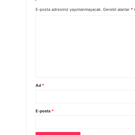
E-posta adresiniz yayınlanmayacak.
Gerekli alanlar
*
i
Y
o
r
u
m
*
Ad
*
E-posta
*