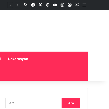
RSS
Facebook
X
Pinterest
YouTube
Instagram
Oturum aç
Rastgele Makale
Kenar Bölme
i
Dekorasyon
Arama: