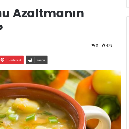
nu Azaltmanın
?
0
479
Pinterest
Yazdır