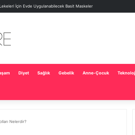
 Lekeleri İçin Evde Uygulanabilecek Basit Maskeler
aşam
Diyet
Sağlık
Gebelik
Anne-Çocuk
Teknoloj
ları Nelerdir?