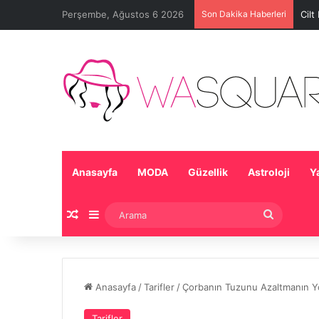
Perşembe, Ağustos 6 2026
Son Dakika Haberleri
Cilt
Anasayfa
MODA
Güzellik
Astroloji
Y
Rastgele Makale
Kenar Bölmesi
Arama
Anasayfa
/
Tarifler
/
Çorbanın Tuzunu Azaltmanın Yol
Tarifler