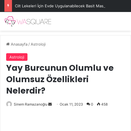
Cilt Lekeleri İçin Evde Uygulanabilecek Basit Maskeler
Anasayfa
/
Astroloji
Astroloji
Yay Burcunun Olumlu ve
Olumsuz Özellikleri
Nelerdir?
Bir
Sinem Ramazanoğlu
Ocak 11, 2023
0
458
e-
posta
göndermek