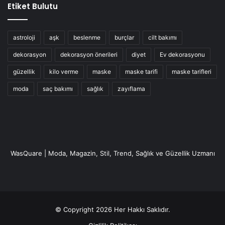
Etiket Bulutu
astroloji
aşk
beslenme
burçlar
cilt bakımı
dekorasyon
dekorasyon önerileri
diyet
Ev dekorasyonu
güzellik
kilo verme
maske
maske tarifi
maske tarifleri
moda
saç bakımı
sağlık
zayıflama
WasQuare | Moda, Magazin, Stil, Trend, Sağlık ve Güzellik Uzmanı
© Copyright 2026 Her Hakkı Saklıdır.