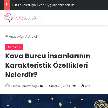
Cilt Lekeleri İçin Evde Uygulanabilecek Basit Maskeler
Anasayfa
/
Astroloji
Astroloji
Kova Burcu İnsanlarının
Karakteristik Özellikleri
Nelerdir?
Bir
Sinem Ramazanoğlu
Şubat 28, 2023
0
457
e-
posta
göndermek