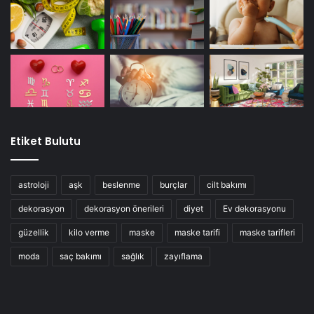
Etiket Bulutu
astroloji
aşk
beslenme
burçlar
cilt bakımı
dekorasyon
dekorasyon önerileri
diyet
Ev dekorasyonu
güzellik
kilo verme
maske
maske tarifi
maske tarifleri
moda
saç bakımı
sağlık
zayıflama