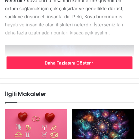
Nelerdir?
Kova burcu insanları kendilerine güvenli bir
ortam sağlamak için çok çalışırlar ve genellikle dürüst,
sadık ve düşünceli insanlardır. Peki, Kova burcunun iş
hayatı ve insan ile olan ilişkileri nelerdir. İsterseniz lafı
daha fazla uzatmadan bunları kısaca açıklayalım.
Daha Fazlasını Göster
İlgili Makaleler
Kova Burcu İnsanlarının Karakteristik Özellikleri Nelerdir
Kova Burcu İnsanlarının İş Hayatı