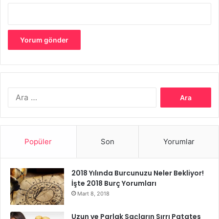
başkalarının ihtiyaçlarını unutmaları gibi zayıf yönleri de
vardır. Bu nedenle, Kova burcu insanları bu konuda biraz
daha dikkatli olmalıdır.
Kova burcu
Arama:
Popüler
Son
Yorumlar
2018 Yılında Burcunuzu Neler Bekliyor!
İşte 2018 Burç Yorumları
Mart 8, 2018
Uzun ve Parlak Saçların Sırrı Patates