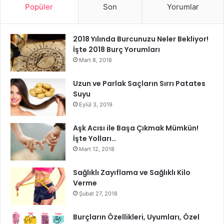
tohumu yağının toplam kolesterol ve “kötü” LDL kolesterol
Popüler
Son
Yorumlar
seviyelerini düşürürken, “iyi” HDL kolesterol seviyelerini
artırdığını buldu.
2018 Yılında Burcunuzu Neler Bekliyor!
İşte 2018 Burç Yorumları
Mart 8, 2018
Uzun ve Parlak Saçların Sırrı Patates
Suyu
Eylül 3, 2019
Aşk Acısı ile Başa Çıkmak Mümkün!
İşte Yolları…
Mart 12, 2018
Sağlıklı Zayıflama ve Sağlıklı Kilo
Verme
Şubat 27, 2018
Kişniş yağı da kalp krizi ve felç için önemli bir risk faktörü
olan hipertansiyon veya yüksek kan basıncını tedavi ettiği
Burçların Özellikleri, Uyumları, Özel