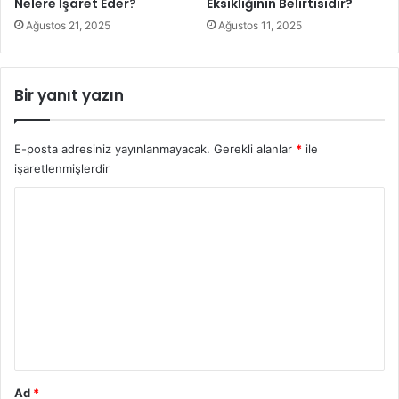
Nelere İşaret Eder?
Eksikliğinin Belirtisidir?
Ağustos 21, 2025
Ağustos 11, 2025
Kişniş yağı da iştah açıcı olarak işlev görür, bu nedenle
hareket eden sindirim sularını alır ve iştahı geliştirir.
Bir yanıt yazın
Sindirim sağlığını iyileştirmek için iyi kalitede organik
kişniş yağı kullanmaya özen gösterin.
E-posta adresiniz yayınlanmayacak.
Gerekli alanlar
*
ile
işaretlenmişlerdir
Y
o
r
u
m
*
2. Kilo Kaybını Destekler
Ad
*