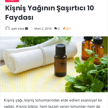
Kişniş Yağının Şaşırtıcı 10
Faydası
Bir
ipek köse
Mart 2, 2019
0
501
e-
posta
göndermek
Kişniş yağı, kişniş tohumlarından elde edilen esansiyel bir
yağdır. Kişniş bitkisi, hem lezzet veren tohumları hem de