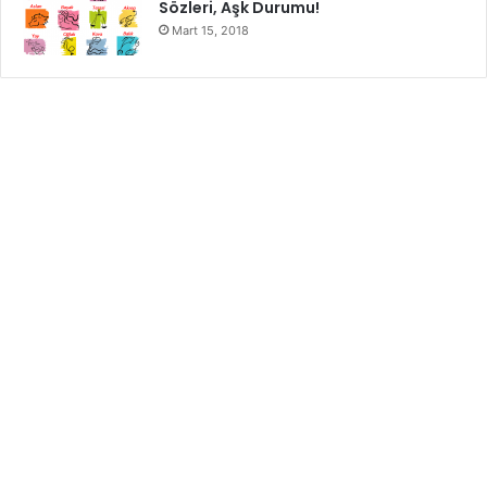
gösterilmiştir.
Sözleri, Aşk Durumu!
Mart 15, 2018
Kişniş gibi kolesterolü düşüren fonksiyonel gıdalar kalp-
damar hastalıkları, kalp krizi ve felç riskini azaltmaya
yardımcı olabilir.
4. Libidoyu Artırır
Kişniş yağı binlerce yıldır bir afrodizyak olarak
kullanılmıştır. Eski Mısırlılar, aşk iksirlerine kişniş eklemiştir
ve bugüne kadar birçok eski uygarlıkta güçlü bir libido
arttırıcı madde olarak kaydedilmiştir.
Kadınlarda kişniş yağı, cinsel dürtünün artmasına yardımcı
olabilir. Erkeklerde ayrıca soğukluğu tedavi edebilir ve
erektil disfonksiyonun iyileştirilmesine yardımcı olabilir.
5. Enflamasyonla Mücadele