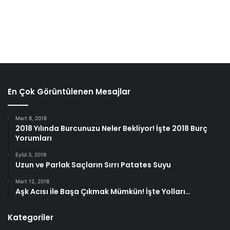
Kişniş yağı, kronik hastalıklarla ilişkili iltihabı azaltan ve
önleyen anti-enflamatuar antioksidanlarla doludur.
Alerji, astım, artrit, Alzheimer, otoimmün hastalıklar, Crohn
hastalığı, egzema, nörodejeneratif hastalıklar ve daha
fazlası gibi birçok kronik hastalıklar enflamatuar
En Çok Görüntülenen Mesajlar
durumlardır.
Mart 8, 2018
2018 Yılında Burcunuzu Neler Bekliyor! İşte 2018 Burç
Yorumları
Eylül 3, 2019
Uzun ve Parlak Saçların Sırrı Patates Suyu
Mart 12, 2018
Aşk Acısı ile Başa Çıkmak Mümkün! İşte Yolları…
Kategoriler