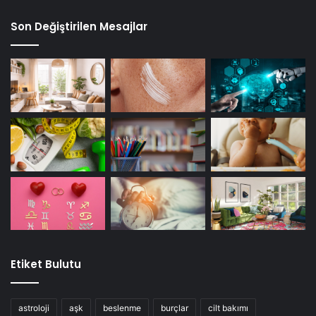
Ek olarak, kişniş yağı, nörodejeneratif hastalıklar, kanser,
böbrek ve pankreas disfonksiyonu gibi toksinlere maruz
Son Değiştirilen Mesajlar
kalmasından kaynaklanan birçok kronik hastalığın
önlenmesinde etkilidir.
7. Kas Spazmları Hafifletir
Etiket Bulutu
Kişnişin antispazmodik özellikleri vardır, yani kas
spazmlarının şiddetini ve oluşumunu azaltmaya yardımcı
astroloji
aşk
beslenme
burçlar
cilt bakımı
olur.