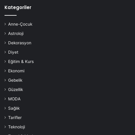
Kategoriler
Anne-Çocuk
Astroloji
Dekorasyon
Diyet
Eğitim & Kurs
Ekonomi
Gebelik
Güzellik
MODA
Sindirim Arttırır ve Şişkinliği Azaltır
Sağlık
Kereviz tohumu, idrar söktürücü etkisi olan ve vücudun
Tarifler
detoksuna yardımcı olan NBP olarak bilinen kokusuz ve
Teknoloji
yağlı bir bileşik içerir. Kereviz sindirime yararları kısmen