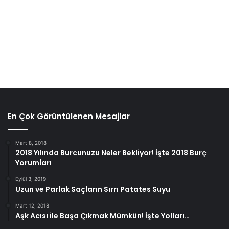
Kilo Vermeye Yardımcı Olur
Kereviz kalori açısından son derece düşüktür yaşamsal
besinleri sağlama ve lipit (yağ) metabolizmasını
düzenlemeye yardımcı olmasından dolayı kilo vermenize
faydalı olacak değerli bir yiyecek olabilir. Kerevizin en
önemli özelliklerinden biri, çok besinli olması, yani vitamin
C, B vitaminleri ve potasyum gibi antioksidanlar,
En Çok Görüntülenen Mesajlar
elektrolitler, vitaminler ve mineraller sağlamasıdır.
Mart 8, 2018
2018 Yılında Burcunuzu Neler Bekliyor! İşte 2018 Burç
Yorumları
Eylül 3, 2019
Uzun ve Parlak Saçların Sırrı Patates Suyu
Mart 12, 2018
Aşk Acısı ile Başa Çıkmak Mümkün! İşte Yolları…