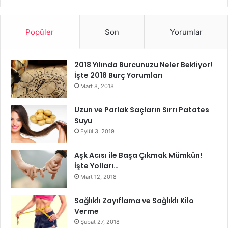
Yüksek Kan Basıncını Düşürür
Kereviz tohumu ekstreleri, yüksek kan basıncını
Popüler
Son
Yorumlar
düşürmeye yardımcı olan anti-hipertansif özelliklere
sahiptir. Bu da endüstriyel ülkelerde en sık görülen ölüm
2018 Yılında Burcunuzu Neler Bekliyor!
nedeni olan koroner kalp hastalığı için önemli risk
İşte 2018 Burç Yorumları
faktörlerinden biridir. Kereviz tohumlarının faydaları
Mart 8, 2018
arasında kronik yüksek kan basıncı seviyelerini kontrol
Uzun ve Parlak Saçların Sırrı Patates
etmek vardır.
Suyu
Eylül 3, 2019
Aşk Acısı ile Başa Çıkmak Mümkün!
İşte Yolları…
Mart 12, 2018
Sağlıklı Zayıflama ve Sağlıklı Kilo
Verme
Şubat 27, 2018