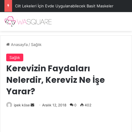
Cilt Lekeleri İçin Evde Uygulanabilecek Basit Maskeler
Anasayfa
/
Sağlık
Sağlık
Kerevizin Faydaları
Nelerdir, Kereviz Ne İşe
Yarar?
Bir
ipek köse
Aralık 12, 2018
0
402
e-
posta
göndermek