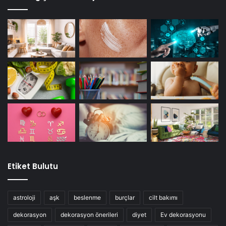
Etiket Bulutu
astroloji
aşk
beslenme
burçlar
cilt bakımı
dekorasyon
dekorasyon önerileri
diyet
Ev dekorasyonu